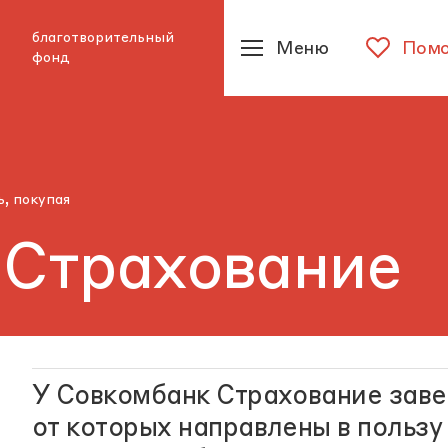
благотворительный
Меню
Помо
фонд
, покупая
 Страхование
У Совкомбанк Страхование заве
от которых направлены в польз