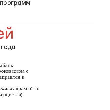
 программ
ей
 года
мбанк
роизведена с
аправлен в
аховых премий по
мущества)