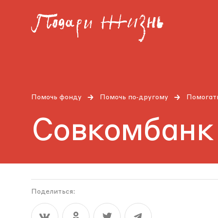
Помочь фонду
Помочь по‑другому
Помогать
Совкомбанк
Поделиться: