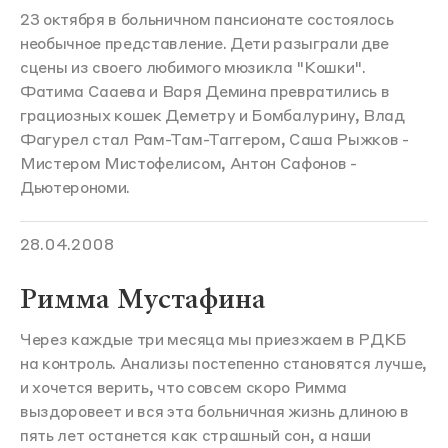
23 октября в больничном пансионате состоялось
необычное представление. Дети разыграли две
сцены из своего любимого мюзикла "Кошки".
Фатима Сааева и Варя Демина превратились в
грациозных кошек Деметру и Бомбалурину, Влад
Фагурел стал Рам-Там-Таггером, Саша Рыжков -
Мистером Мистофелисом, Антон Сафонов -
Дьютерономи.
28.04.2008
Римма Мустафина
Через каждые три месяца мы приезжаем в РДКБ
на контроль. Анализы постепенно становятся лучше,
и хочется верить, что совсем скоро Римма
выздоровеет и вся эта больничная жизнь длиною в
пять лет останется как страшный сон, а наши