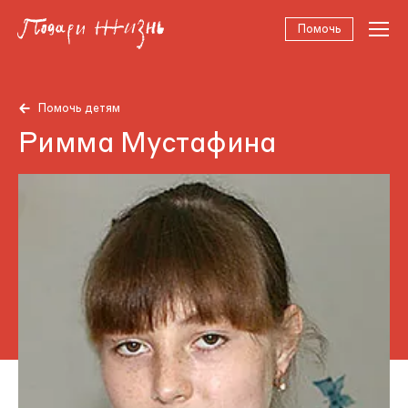
Помочь
Помочь детям
Римма Мустафина