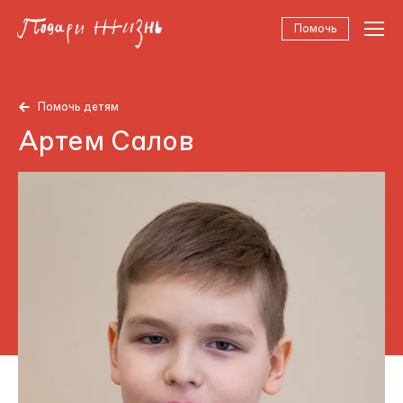
Помочь
Помочь детям
Артем Салов