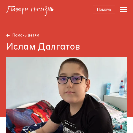
Помочь
Помочь детям
Ислам Далгатов