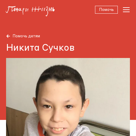
Помочь
Помочь детям
Никита Сучков