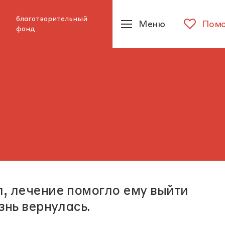
благотворительный
Меню
Помо
фонд
, лечение помогло ему выйти
знь вернулась.