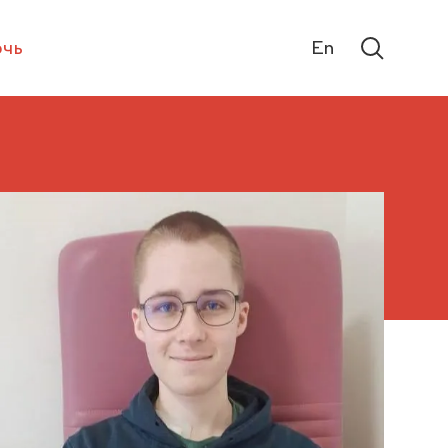
чь
En