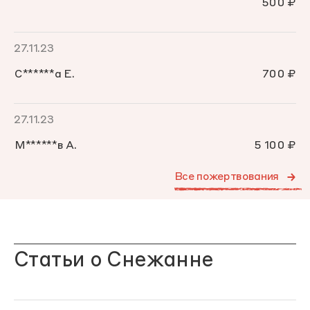
500 ₽
27.11.23
С******а Е.
700 ₽
27.11.23
М******в А.
5 100 ₽
Все пожертвования
Статьи о Снежанне