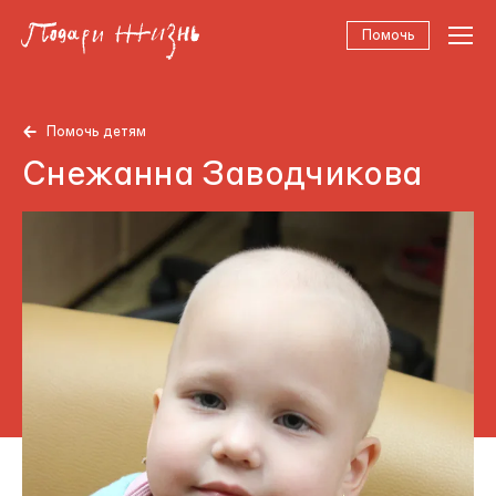
Помочь
Помочь детям
Снежанна Заводчикова