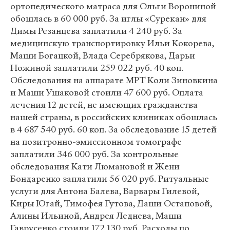
ортопедического матраса для Ольги Ворониной
обошлась в 60 000 руб. За иглы «Сурекан» для
Димы Резанцева заплатили 4 240 руб. За
медицинскую транспортировку Ильи Кокорева,
Маши Богацкой, Влада Серебрякова, Дарьи
Ножиной заплатили 259 022 руб. 40 коп.
Обследования на аппарате МРТ Коли Зиновкина
и Маши Ушаковой стоили 47 600 руб. Оплата
лечения 12 детей, не имеющих гражданства
нашей страны, в российских клиниках обошлась
в 4 687 540 руб. 60 коп. За обследование 15 детей
на позитронно-эмиссионном томографе
заплатили 346 000 руб. За контрольные
обследования Кати Люмановой и Жени
Бондаренко заплатили 56 020 руб. Ритуальные
услуги для Антона Балева, Варвары Гилевой,
Киры Югай, Тимофея Гутова, Даши Остаповой,
Алины Ильиной, Андрея Леднева, Маши
Гаврусенко стоили 172 130 руб. Расходы по