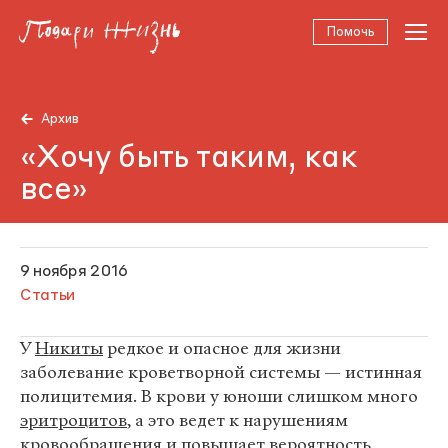
Помочь
Архив
«Хочу быть таким, как
все»
9 ноября 2016
Статьи
У
Никиты
редкое и опасное для жизни
заболевание кроветворной системы — истинная
полицитемия. В крови у юноши слишком много
эритроцитов
, а это ведет к нарушениям
кровообращения и повышает вероятность