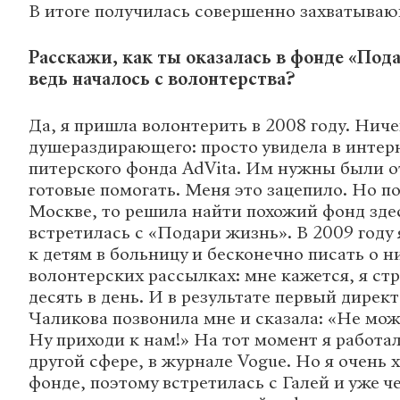
В итоге получилась совершенно захватываю
Расскажи, как ты оказалась в фонде «Под
ведь началось с волонтерства?
Да, я пришла волонтерить в 2008 году. Ниче
душераздирающего: просто увидела в интер
питерского фонда AdVita. Им нужны были 
готовые помогать. Меня это зацепило. Но по
Москве, то решила найти похожий фонд здесь
встретилась с «Подари жизнь». В 2009 году 
к детям в больницу и бесконечно писать о н
волонтерских рассылках: мне кажется, я ст
десять в день. И в результате первый дирек
Чаликова позвонила мне и сказала: «Не мож
Ну приходи к нам!» На тот момент я работа
другой сфере, в журнале Vogue. Но я очень х
фонде, поэтому встретилась с Галей и уже ч