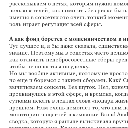
рассказываем о детях, которым нужна помо
пользователей, как помогать без риска бы
именно в соцсетях это очень тонкий момент
роль играет репутация всей сферы.
А как фонд борется с мошенничеством в и
Тут лучшее и, я бы даже сказала, единстве
знание. Поэтому мы в соцсетях часто делим
как отличить недобросовестные сборы средс
чтобы не попасться на удочку.
Но мы вообще активные, поэтому не просто
но еще и боремся с такими сборами. Как? 
вычитываем соцсети. Без шуток. Нет, конеч
продвинулись в этой сфере, и времена, когд
сутками искать в лентах слова «подари жизн
прошлом. Нам очень помогает то, что нам 
мониторинг соцсетей в компании Brand Analy
сводка, которую я раньше выискивала вручн