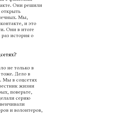
такте. Они решили
— открыть
печных. Мы,
контакте, и это
и. Они в итоге
 раз история о
цсетях?
ло не только в
 тоже. Дело в
. Мы в соцсетях
вестник жизни
ых, поверьте,
делали серию
звенчивали
ров и волонтеров,