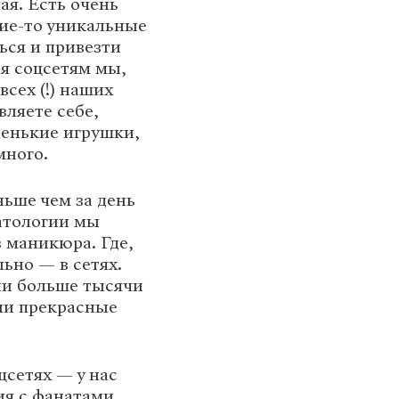
ая. Есть очень
кие-то уникальные
ься и привезти
ря соцсетям мы,
сех (!) наших
вляете себе,
ленькие игрушки,
много.
ьше чем за день
матологии мы
в маникюра. Где,
ьно — в сетях.
или больше тысячи
ыли прекрасные
цсетях — у нас
ия с фанатами