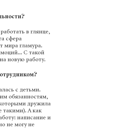
льности?
работать в глянце,
та сфера
т мира гламура.
моций... С такой
на новую работу.
 сотрудником?
алась с детьми.
оим обязанностям,
с которыми дружила
 такими). А как
аботу: написание и
о не могу не