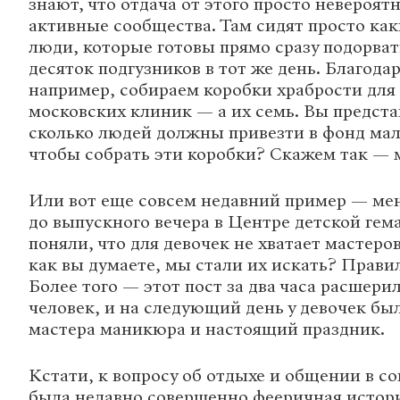
знают, что отдача от этого просто невероятн
активные сообщества. Там сидят просто ка
люди, которые готовы прямо сразу подорват
десяток подгузников в тот же день. Благода
например, собираем коробки храбрости для в
московских клиник — а их семь. Вы предста
сколько людей должны привезти в фонд ма
чтобы собрать эти коробки? Скажем так — 
Или вот еще совсем недавний пример — мен
до выпускного вечера в Центре детской ге
поняли, что для девочек не хватает мастеро
как вы думаете, мы стали их искать? Правил
Более того — этот пост за два часа расшер
человек, и на следующий день у девочек б
мастера маникюра и настоящий праздник.
Кстати, к вопросу об отдыхе и общении в со
была недавно совершенно фееричная истор