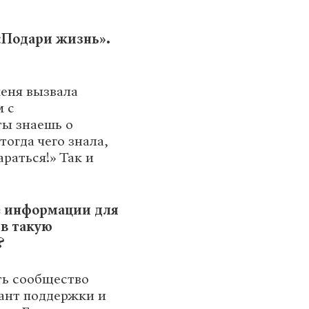
«Подари жизнь».
меня вызвала
м с
ты знаешь о
тогда чего знала,
араться!» Так и
ше информации для
 в такую
?
ть сообщество
ант поддержки и