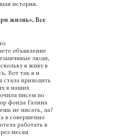
щая история.
ари жизнь». Все
го
нете объявление
отзывчивые люди,
скольку я живу в
. Вот так я и
я стала приходить
их в наших
рочила писем по
тор фонда Галина
ешь не писать, да?
ла в совершенно
отела работать в
ерез месяц