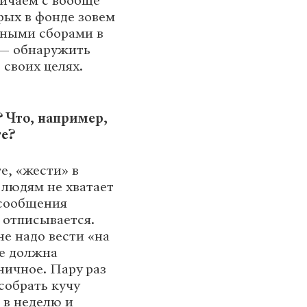
ничаем с вообще
рых в фонде зовем
тными сборами в
 — обнаружить
своих целях.
? Что, например,
те?
е, «жести» в
: людям не хватает
 сообщения
 отписывается.
не надо вести «на
ще должна
ничное. Пару раз
собрать кучу
й в неделю и