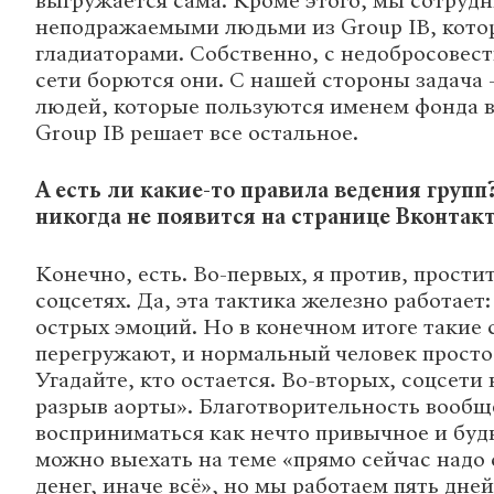
выгружается сама. Кроме этого, мы сотруд
неподражаемыми людьми из Group IB, кото
гладиаторами. Собственно, с недобросовес
сети борются они. С нашей стороны задача
людей, которые пользуются именем фонда в 
Group IB решает все остальное.
А есть ли какие-то правила ведения групп
никогда не появится на странице Вконтак
Конечно, есть. Во-первых, я против, простит
соцсетях. Да, эта тактика железно работает
острых эмоций. Но в конечном итоге такие
перегружают, и нормальный человек просто
Угадайте, кто остается. Во-вторых, соцсети 
разрыв аорты». Благотворительность вооб
восприниматься как нечто привычное и буд
можно выехать на теме «прямо сейчас надо 
денег, иначе всё», но мы работаем пять дне