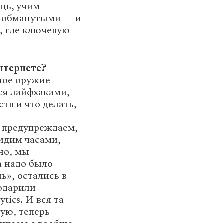
щь, учим
ть обманутыми — и
, где ключевую
нтернете?
нное оружие —
ся лайфхаками,
тв и что делать,
 предупреждаем,
Сидим часами,
но, мы
а надо было
ь», остались в
подарили
tics. И вся та
ую, теперь