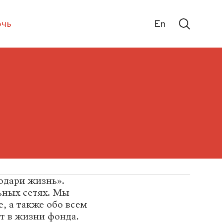
чь
En
дари жизнь».
ьных сетях. Мы
, а также обо всем
т в жизни фонда.