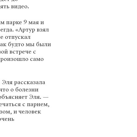
ять видео.
м парке 9 мая и
егда. «Артур взял
не отпускал
как будто мы были
ой встрече с
 произошло само
, Эля рассказала
что о болезни
объясняет Эля. —
ечаться с парнем,
зом, и человек
очень