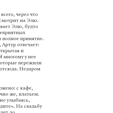
всего, через что
смотрит на Элю.
вает Элю, будто
неприятных
и полное принятие.
 Артур отвечает:
открытая и
Я многому у нее
 которые пережили
 отсюда. Недаром
ожено: с кафе,
чно же, платьем.
но улыбаясь,
дите». На свадьбу
едет до