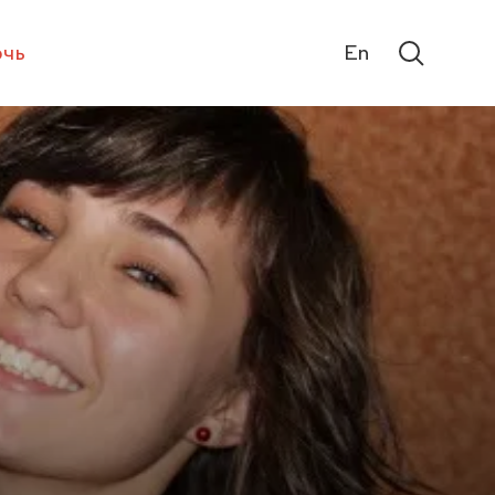
чь
En