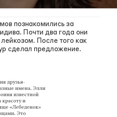
мов познакомились за
идива. Почти два года они
лейкозом. После того как
ур сделал предложение.
ия друзья-
азные имена. Элли
роиня известной
 красоту и
ище «Лебеденок»
нцами. Это