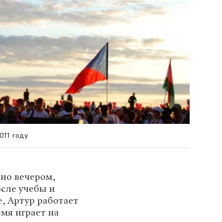
011 году
дно вечером,
осле учебы и
, Артур работает
мя играет на