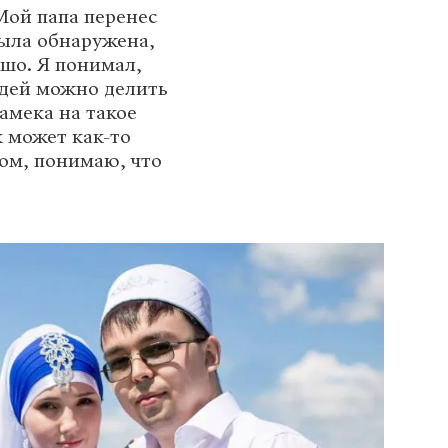
Мой папа перенес
была обнаружена,
ошо. Я понимал,
юдей можно делить
амека на такое
к может как-то
ом, понимаю, что