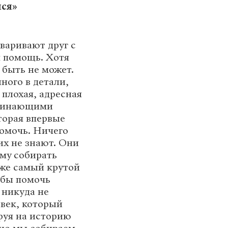
мся»
оваривают друг с
я помощь. Хотя
 быть не может.
ного в детали,
 плохая, адресная
ачинающими
торая впервые
помочь. Ничего
их не знают. Они
ому собирать
аже самый крутой
обы помочь
 никуда не
овек, который
руя на историю