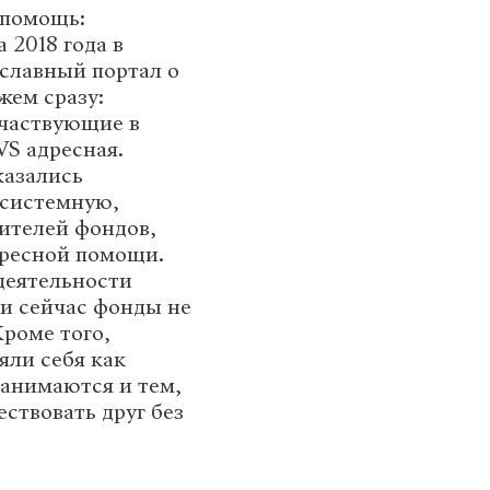
 помощь:
 2018 года в
славный портал о
жем сразу:
участвующие в
S адресная.
азались
 системную,
ителей фондов,
дресной помощи.
 деятельности
 и сейчас фонды не
роме того,
яли себя как
занимаются и тем,
ствовать друг без