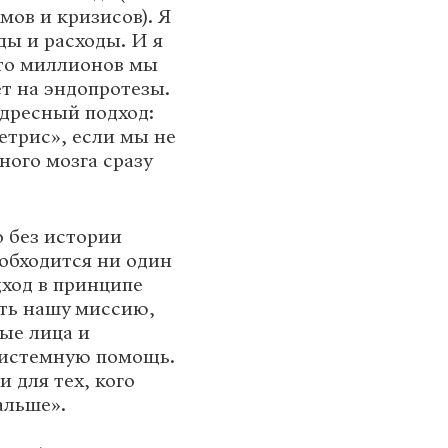
мов и кризисов). Я
ды и расходы. И я
то миллионов мы
ет на эндопротезы.
адресный подход:
етрис», если мы не
ого мозга сразу
 без истории
 обходится ни один
дход в принципе
ть нашу миссию,
ные лица и
 системную помощь.
 для тех, кого
альше».