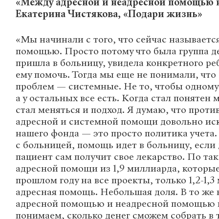
«Между адресной и неадресной помощью 
Екатерина Чистякова, «Подари жизнь»
«Мы начинали с того, что сейчас называетс
помощью. Просто потому что была группа де
пришла в больницу, увидела конкретного ре
ему помочь. Тогда мы еще не понимали, что
проблем — системные. Не то, чтобы одному
а у остальных все есть. Когда стал понятен 
стал меняться и подход. Я думаю, что прот
адресной и системной помощи довольно иск
нашего фонда — это просто политика учета.
с больницей, помощь идет в больницу, если 
пациент сам получит свое лекарство. По та
адресной помощи из 1,9 миллиарда, которы
прошлом году на все проекты, только 1,2-1,
адресная помощь. Небольшая доля. В то же 
адресной помощью и неадресной помощью 
понимаем, сколько денег сможем собрать в т