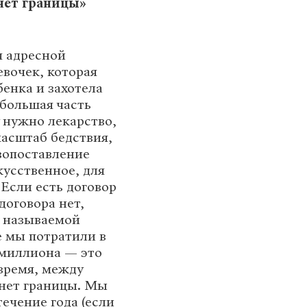
нет границы»
я адресной
вочек, которая
бенка и захотела
 большая часть
 нужно лекарство,
масштаб бедствия,
ивопоставление
усственное, для
 Если есть договор
договора нет,
к называемой
е мы потратили в
3 миллиона — это
время, между
нет границы. Мы
ечение года (если