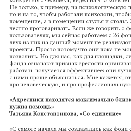
конкретного человека, видел на что конкре
Не только, к примеру, на психологическую 
но и на то, чтобы работали психологи, чтоб
помещение, а в помещении стулья и столы. 
честно проговаривать. Если же говорить о фо
пользователях, мы сейчас работаем с 26 фо
двух из них на данный момент не реализую
проекты. Просто потому что они пока не мог
позволить. Но для нас, как для площадки, 
фонда означают признак зрелости организа
работать получается эффективнее: они луч
с ними проще объясниться. Мне кажется, это
про человеческую, и про профессиональную
«Адресники находятся максимально близк
нужна помощь»
Татьяна Константинова, «Со-единение»
«С самого начала мы создавались как фонд