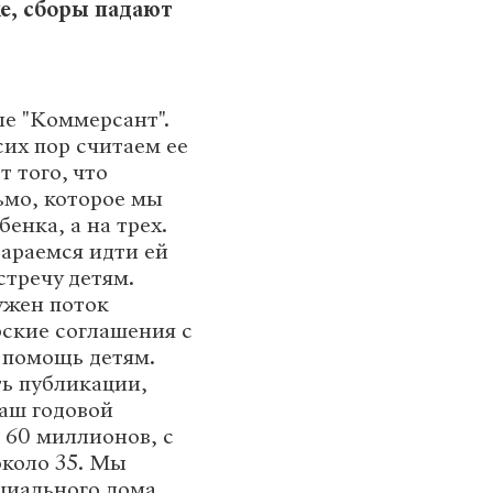
е, сборы падают
ле "Коммерсант".
сих пор считаем ее
 того, что
ьмо, которое мы
енка, а на трех.
тараемся идти ей
стречу детям.
ужен поток
рские соглашения с
а помощь детям.
ть публикации,
наш годовой
60 миллионов, с
около 35. Мы
циального дома,