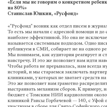
«Если мы не говорим о конкретном ребенк
на 80%»
Станислав Юшкин, «Русфонд»
«"Русфонд" возник как отдел писем в журна
То есть мы начали с адресной помощи и до 
наиболее эффективной. Но она не исключает
называется системным подходом. Одно пис
публикуем в СМИ, собирает не на одного реб
Мы понимаем, как аудитория реагирует и с
навстречу. И это же позволяет нам идти нав
Чтобы работа не прерывалась, нам всегда н
историй, и мы стараемся заключать партне
клиниками, у которых не хватает средств н
Это же позволяет нам грамотно распредели
выстраивать механизм сборов. К примеру, 
бюджет с Томским НИИ кардиологии около 
клиникой Раисы Горбачевой — 140, с Уфой 
участвуем в сборе для Свято-Софийского со