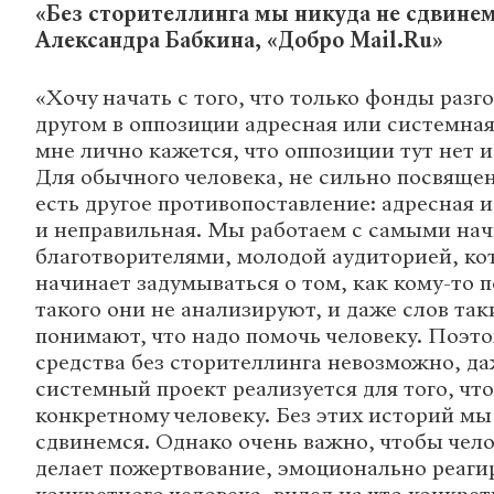
«Без сторителлинга мы никуда не сдвине
Александра Бабкина, «Добро Mail.Ru»
«Хочу начать с того, что только фонды разг
другом в оппозиции адресная или системна
мне лично кажется, что оппозиции тут нет и
Для обычного человека, не сильно посвящен
есть другое противопоставление: адресная и
и неправильная. Мы работаем с самыми н
благотворителями, молодой аудиторией, ко
начинает задумываться о том, как кому-то 
такого они не анализируют, и даже слов так
понимают, что надо помочь человеку. Поэт
средства без сторителлинга невозможно, д
системный проект реализуется для того, чт
конкретному человеку. Без этих историй мы
сдвинемся. Однако очень важно, чтобы чел
делает пожертвование, эмоционально реаги