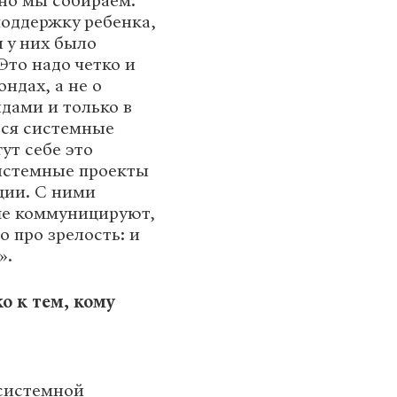
тно мы собираем.
поддержку ребенка,
ы у них было
Это надо четко и
ндах, а не о
ндами и только в
тся системные
ут себе это
системные проекты
ции. С ними
ше коммуницируют,
 про зрелость: и
».
о к тем, кому
 системной