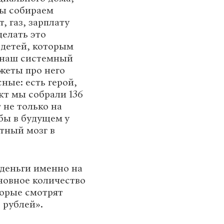
Мы собираем
, газ, зарплату
делать это
 детей, которым
й наш системный
южеты про него
ные: есть герой,
кт мы собрали 136
 не только на
обы в будущем у
тный мозг в
 деньги именно на
сновное количество
торые смотрят
 рублей».