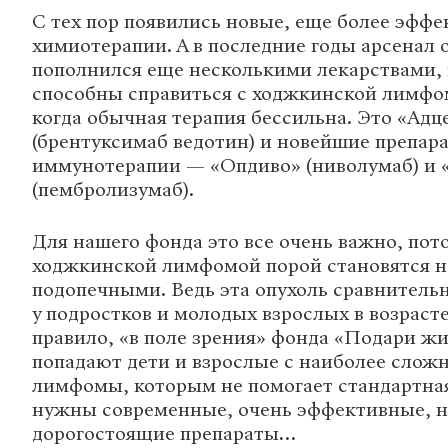
С тех пор появились новые, еще более эф
химиотерапии. А в последние годы арсенал 
пополнился еще несколькими лекарствами,
способны справиться с ходжкинской лимфом
когда обычная терапия бессильна. Это «Адц
(брентуксимаб ведотин) и новейшие препар
иммунотерапии — «Опдиво» (ниволумаб) и 
(пембролизумаб).
Для нашего фонда это все очень важно, пот
ходжкинской лимфомой порой становятся 
подопечными. Ведь эта опухоль сравнительн
у подростков и молодых взрослых в возрасте 
правило, «в поле зрения» фонда «Подари жи
попадают дети и взрослые с наиболее сло
лимфомы, которым не помогает стандартна
нужны современные, очень эффективные, но
дорогостоящие препараты…