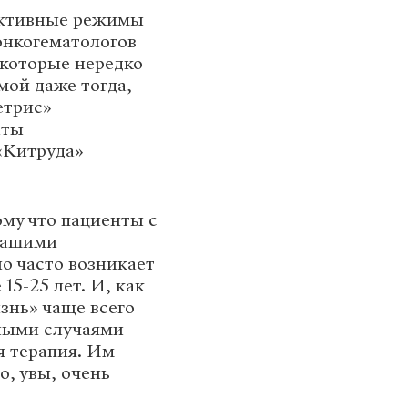
фективные режимы
онкогематологов
 которые нередко
ой даже тогда,
етрис»
аты
«Китруда»
ому что пациенты с
нашими
о часто возникает
15-25 лет. И, как
знь» чаще всего
жными случаями
я терапия. Им
, увы, очень