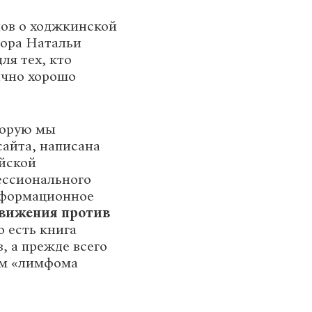
лов о ходжкинской
тора Натальи
ля тех, кто
ычно хорошо
торую мы
сайта, написана
ийской
ессионального
нформационное
вижения против
 есть книга
, а прежде всего
ом «лимфома