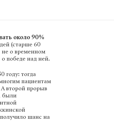
вать около 90%
дей (старше 60
т не о временном
о победе над ней.
0 году: тогда
 многим пациентам
. А второй прорыв
а были
ентной
джкинской
 получило шанс на