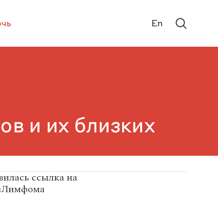
чь
En
в и их близких
вилась ссылка на
 «Лимфома