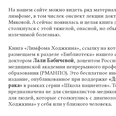
На нашем сайте можно видеть ряд материа
лимфоме, в том числек онспект лекции док
Мяковой. А сейчас появилась и целая книга д
столкнулся с этой тяжелой, опасной, но об
излечимой болезнью.
Книга «Лимфома Ходжкина», ссылку на ко
размещаем в разделе «Библиотека» нашего 
доктором
Лали Бабичевой
, доцентом Росс
медицинской академии непрерывного проф
образования (РМАНПО). Это бесплатное и
издание, опубликованное при поддержке
«Д
рака»
в рамках серии «Школа пациентов». То
предназначена не для специалистов-медиков
для людей, которые столкнулись с диагноз
Ходжкина» у себя или у близкого человека.