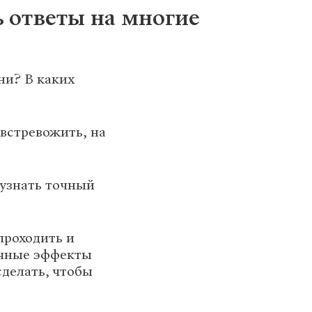
ь ответы на многие
ни? В каких
встревожить, на
 узнать точный
проходить и
очные эффекты
сделать, чтобы