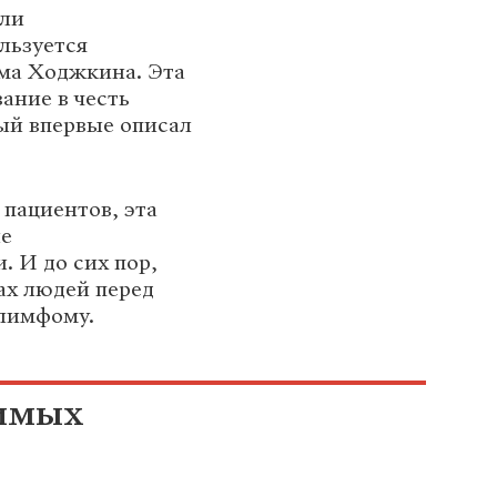
али
льзуется
ма Ходжкина. Эта
ание в честь
ый впервые описал
пациентов, эта
ые
 И до сих пор,
ах людей перед
 лимфому.
чимых