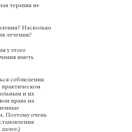
ная терапия не
овления? Насколько
ия лечения?
я у этого
нчания иметь
ться соблюдения
в практическом
больным и их
вои права на
еменные
и. Поэтому очень
остановления
далее.)