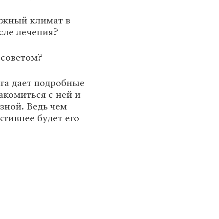
нужный климат в
осле лечения?
 советом?
ига дает подробные
акомиться с ней и
зной. Ведь чем
ктивнее будет его