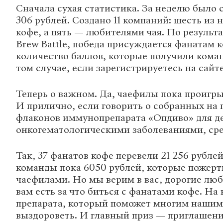
Сначала сухая статистика. За неделю было 
306 рублей. Создано 11 компаний: шесть из
кофе, а пять — любителями чая. По результ
Brew Battle, победа присуждается фанатам к
количество баллов, которые получили кома
том случае, если зарегистрируетесь на сайт
Теперь о важном. Да, чаефилы пока проигр
И прилично, если говорить о собранных на 
флаконов иммунопрепарата «Опдиво» для де
онкогематологическими заболеваниями, сре
Так, 37 фанатов кофе перевели 21 256 рублей
команды пока 6050 рублей, которые пожерт
чаефилами. Но мы верим в вас, дорогие люб
вам есть за что биться с фанатами кофе. На
препарата, который поможет многим наши
выздороветь. И главный приз — приглашен