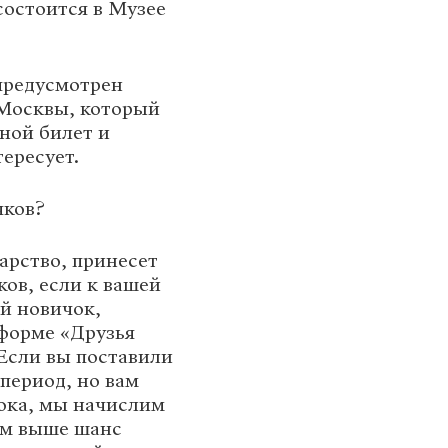
состоится в Музее
 предусмотрен
Москвы, который
дной билет и
ересует.
чков?
арство, принесет
ков, если к вашей
й новичок,
форме «Друзья
 Если вы поставили
период, но вам
рока, мы начислим
тем выше шанс