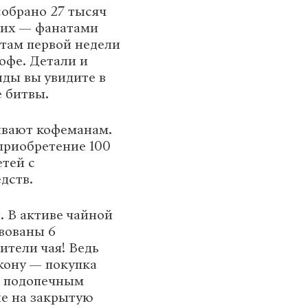
собрано 27 тысяч
 них — фанатами
атам первой недели
офе. Детали и
нды вы увидите в
е битвы.
ывают кофеманам.
приобретение 100
тей с
дств.
. В активе чайной
вованы 6
ители чая! Ведь
 кону — покупка
м подопечным
ие на закрытую