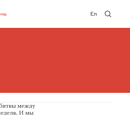
чь
En
, битвы между
неделя. И мы