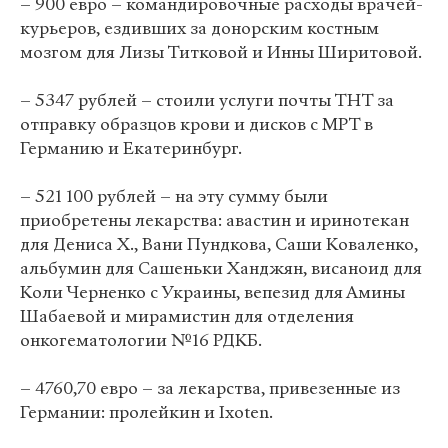
– 900 евро – командировочные расходы врачей-
курьеров, ездивших за донорским костным
мозгом для Лизы Титковой и Инны Ширитовой.
– 5347 рублей – стоили услуги почты ТНТ за
отправку образцов крови и дисков с МРТ в
Германию и Екатеринбург.
– 521 100 рублей – на эту сумму были
приобретены лекарства: авастин и иринотекан
для Дениса Х., Вани Пундкова, Саши Коваленко,
альбумин для Сашеньки Ханджян, висаноид для
Коли Черненко с Украины, вепезид для Амины
Шабаевой и мирамистин для отделения
онкогематологии №16 РДКБ.
– 4760,70 евро – за лекарства, привезенные из
Германии: пролейкин и Ixoten.