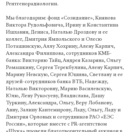
Рентгенорадиологии.
Мы благодарим: фонд «Созидание», Киянова
Виктора Рудольфовича, Ирину и Константина
Ишханян, Дениса, Наталью Дроздову и ее
коллег, Дмитрия Ямпольского и Олесю
Поташинскую, Аллу Хохрину, Алену Карпич,
Александра Филиппова, сотрудников КМБ-
банка: Викторию Тайц, Андрея Казаряна, Ольгу
Ромашкину, Сергея Терекбулина, Алену Карпич,
Марину Невскую, Сергея Юшина, Светлану и ее
друзей-сотрудников банка ВТБ, Надежду,
Наталью Викторовну, Марию Василевскую,
Юлю, Лену Рукосуеву, Владислава, Дашу
Туркину, Александра, Ольгу, Веру Лобанову,
Анну, Залину Кантемирову, Ладу, Ольгу, Ладу и
Дмитрия Орловых и сотрудников РАО «ЕЭС
России», которые вместе с PR-агентством
«Щука» провели благотворительный аукцион в