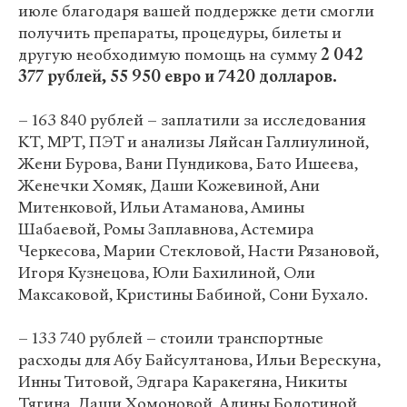
июле благодаря вашей поддержке дети смогли
получить препараты, процедуры, билеты и
другую необходимую помощь на сумму
2 042
377 рублей, 55 950 евро и 7420 долларов.
– 163 840 рублей – заплатили за исследования
КТ, МРТ, ПЭТ и анализы Ляйсан Галлиулиной,
Жени Бурова, Вани Пундикова, Бато Ишеева,
Женечки Хомяк, Даши Кожевиной, Ани
Митенковой, Ильи Атаманова, Амины
Шабаевой, Ромы Заплавнова, Астемира
Черкесова, Марии Стекловой, Насти Рязановой,
Игоря Кузнецова, Юли Бахилиной, Оли
Максаковой, Кристины Бабиной, Сони Бухало.
– 133 740 рублей – стоили транспортные
расходы для Абу Байсултанова, Ильи Верескуна,
Инны Титовой, Эдгара Каракегяна, Никиты
Тягина, Даши Хомоновой, Алины Болотиной,