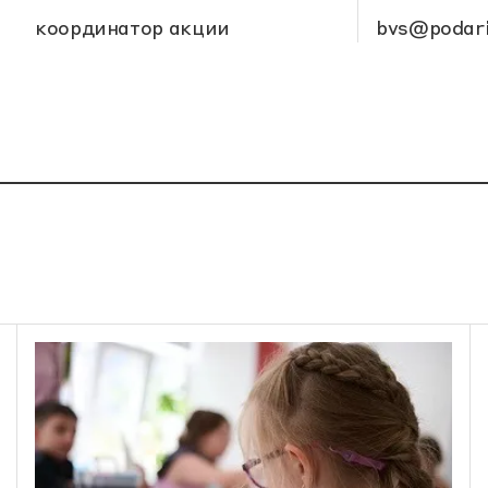
координатор акции
bvs@podari