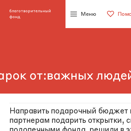
благотворительный
Меню
Помо
фонд
арок от:важных люде
Направить подарочный бюджет
партнерам подарить открытки, 
подопечными фонда, решили в эт