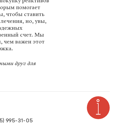
покупку реактивов
торым помогает
, чтобы ставить
лечения, но, увы,
надежных
венный счет. Мы
, чем важен этот
ржка.
ными друг для
95) 995-31-05