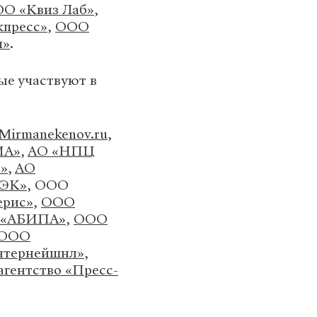
О «Квиз Лаб»
,
кпресс»
,
ООО
п»
.
ые участвуют в
Mirmanekenov.ru
,
ИА»
,
АО «НПЦ
»
,
АО
ТЭК»
, ООО
ерис»
,
ООО
 «АБИПА»
,
ООО
ООО
нтернейшнл»
,
агентство «Пресс-