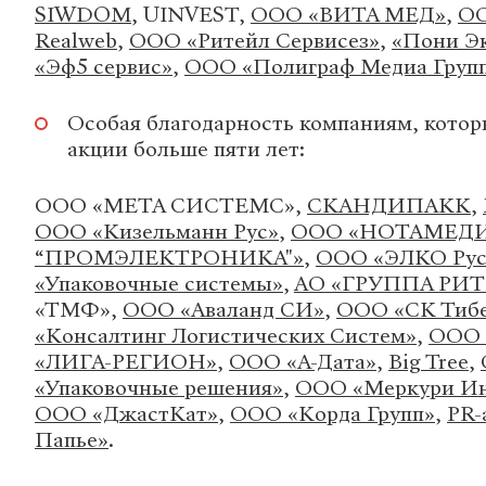
SIWDOM
, UINVEST,
ООО «ВИТА МЕД»
,
ОО
Realweb
,
ООО «Ритейл Сервисез»
,
«Пони Э
«Эф5 сервис»
,
ООО «Полиграф Медиа Груп
Особая благодарность компаниям, котор
акции больше пяти лет:
ООО «МЕТА СИСТЕМС»,
СКАНДИПАКК
,
ООО «Кизельманн Рус»
,
ООО «НОТАМЕД
“ПРОМЭЛЕКТРОНИКА"»
,
ООО «ЭЛКО Рус
«Упаковочные системы»
,
АО «ГРУППА РИ
«ТМФ»,
ООО «Аваланд СИ»
,
ООО «СК Тиб
«Консалтинг Логистических Систем»
,
ООО
«ЛИГА-РЕГИОН»
,
ООО «А-Дата»
,
Big Tree
,
«Упаковочные решения»
,
ООО «Меркури И
ООО «ДжастКат»
,
ООО «Корда Групп»
,
PR-
Папье»
.