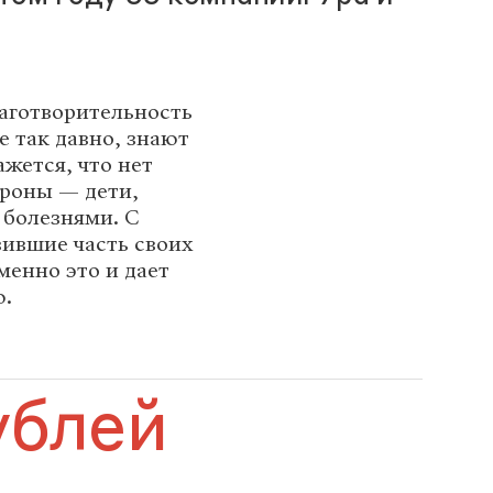
аготворительность
е так давно, знают
ажется, что нет
ороны — дети,
 болезнями. С
вившие часть своих
менно это и дает
ю.
ублей