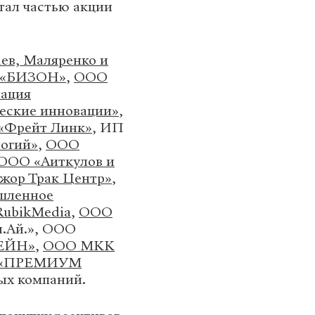
стал частью акции
ев, Маляренко и
 «БИЗОН»
,
ООО
ация
еские инновации»
,
«Фрейт Линк»
, ИП
огий»
,
ООО
ООО «Аиткулов и
ор Трак Центр»
,
шленное
RubikMedia
,
ООО
.Ай.», ООО
ЕЙН»
,
ООО МКК
«ПРЕМИУМ
ых компаний.