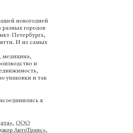
нашей новогодней
з разных городов
анкт-Петербурга,
ятти. И из самых
, медицина,
роизводство и
недвижимость,
о упаковки и так
исоединились к
ата»
,
ООО
жор АвтоТранс»
,