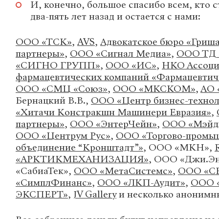
И, конечно, большое спасибо всем, кто 
два-пять лет назад и остается с нами:
ООО «ТСК»
,
AVS
,
Адвокатское бюро «Гриша
партнеры»
,
ООО «Сигнал Медиа»
,
ООО ТД
«СИГНО ГРУПП»
,
ООО «ИС»
,
НКО Ассоци
фармацевтических компаний «Фармацевтич
ООО «СМЦ «Союз»
,
ООО «МКСКОМ»
,
АО 
Бернацкий В.В.,
ООО «Центр бизнес-технол
«Хитачи Констракшн Машинери Евразия»
,
партнеры»
,
ООО «ЭнтерЧейн»
,
ООО «Мэйдж
ООО «Центрум Рус»
,
ООО «Торгово-промы
объединение “Кронштадт”»
, ООО «МКН»,
«АРКТИКМЕХАНИЗАЦИЯ»
, ООО «Джи.Эн
«СабиаТек»,
ООО «МетаСистемс»
,
ООО «С
«СимплФинанс»
,
ООО «ЛКП-Аудит»
,
ООО 
ЭКСПЕРТ»
,
JV Gallery
и несколько анонимн