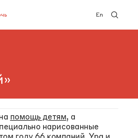
чь
En
й»
 на
помощь детям
, а
специально нарисованные
ом году 66 компаний. Ура и