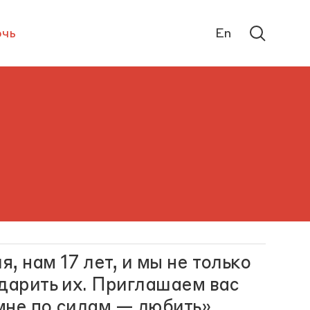
чь
En
, нам 17 лет, и мы не только
дарить их. Приглашаем вас
мне по силам — любить».