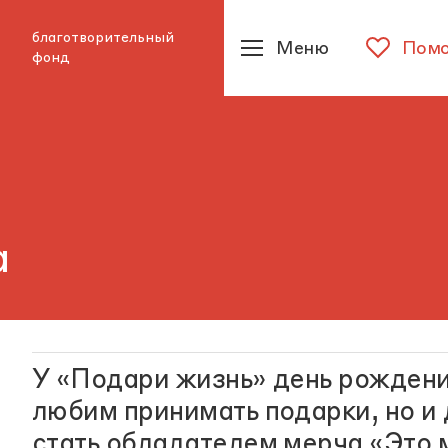
благотворительный
Меню
Помо
фонд
а
У «Подари жизнь» день рождения
любим принимать подарки, но и 
стать обладателем мерча «Это 