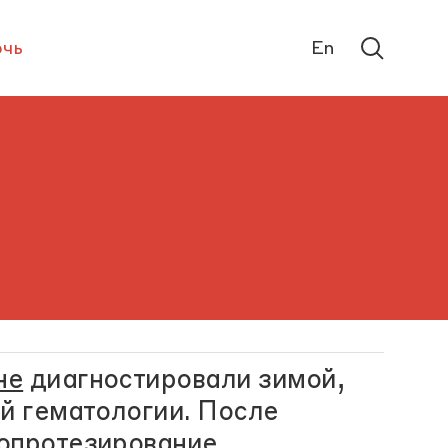
чь
En
не
диагностировали зимой,
ой гематологии. После
опротезирование.