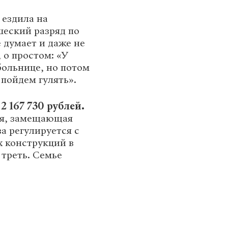
 ездила на
еский разряд по
 думает и даже не
, о простом: «У
 больнице, но потом
 пойдем гулять».
т
2 167 730 рублей.
ия, замещающая
а регулируется с
 конструкций в
 треть. Семье