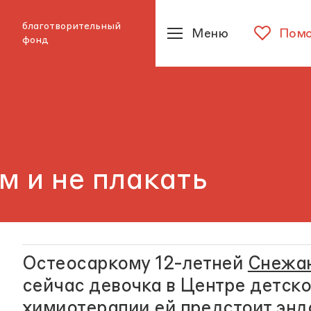
благотворительный
Меню
Помо
фонд
м и не плакать
Остеосаркому 12-летней
Снежа
сейчас девочка в Центре детск
химиотерапии ей предстоит энд