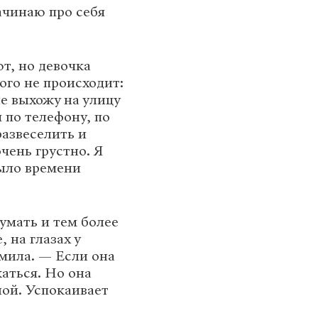
ачинаю про себя
т, но девочка
ого не происходит:
не выхожу на улицу
 по телефону, по
развеселить и
чень грустно. Я
было времени
умать и тем более
 на глазах у
дмила. — Если она
жаться. Но она
ной. Успокаивает