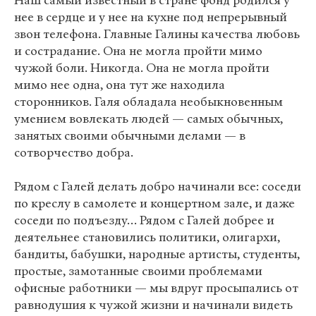
Наш самый известный в стране фонд родился у
нее в сердце и у нее на кухне под непрерывный
звон телефона. Главные Галины качества любовь
и сострадание. Она не могла пройти мимо
чужой боли. Никогда. Она не могла пройти
мимо нее одна, она тут же находила
сторонников. Галя обладала необыкновенным
умением вовлекать людей — самых обычных,
занятых своими обычными делами — в
сотворчество добра.
Рядом с Галей делать добро начинали все: соседи
по креслу в самолете и концертном зале, и даже
соседи по подъезду… Рядом с Галей добрее и
деятельнее становились политики, олигархи,
бандиты, бабушки, народные артисты, студенты,
простые, замотанные своими проблемами
офисные работники — мы вдруг просыпались от
равнодушия к чужой жизни и начинали видеть