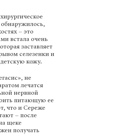
 хирургическое
я обнаружилось,
остях – это
ами встала очень
которая заставляет
рывом селезенки и
 детскую кожу.
гасис», не
аратом лечатся
ьной нервной
роить питающую ее
т, что и Сереже
тают – после
на щеке
лжен получать