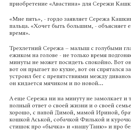
приобретение «Авастина» для Сережи Кашк
«Мне пять», - гордо заявляет Сережа Кашки
пальца. «Хочет быть большим, - объясняет е
время».
Трехлетний Сережа – малыш с голубыми гл
ежиком на голове - не только время подгоняе
минуты не может посидеть спокойно. Вот он 
вот он прыгает по кухне, вот он спрятался з
устроил бег с препятствиями между диваном
он кидается мячиком и по новой…
А еще Сережа ни на минуту не замолкает и 
полный ответ о своей жизни и о своей семь
хорошо, с папой Димой, мамой Ириной, бр
кошкой Аськой, собачкой Филькой и курочка
стишок про «бычка» и «нашу Таню» и про бе