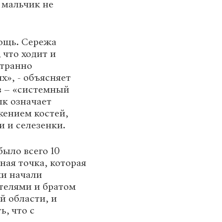
 мальчик не
ощь. Сережа
 что ходит и
странно
х», - объясняет
з – «системный
ык означает
жением костей,
и и селезенки.
было всего 10
ная точка, которая
ки начали
ителями и братом
й области, и
ь, что с