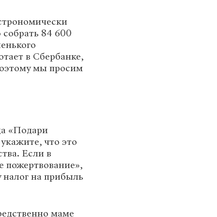
астрономически
о собрать 84 600
ленького
тает в Сбербанке,
Поэтому мы просим
да «Подари
укажите, что это
тва. Если в
е пожертвование»,
у налог на прибыль
редственно маме