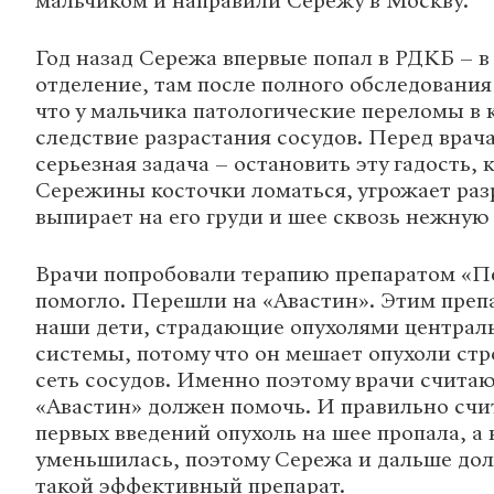
мальчиком и направили Сережу в Москву.
Год назад Сережа впервые попал в РДКБ – в
отделение, там после полного обследовани
что у мальчика патологические переломы в к
следствие разрастания сосудов. Перед врач
серьезная задача – остановить эту гадость, 
Сережины косточки ломаться, угрожает раз
выпирает на его груди и шее сквозь нежную
Врачи попробовали терапию препаратом «Пе
помогло. Перешли на «Авастин». Этим преп
наши дети, страдающие опухолями централ
системы, потому что он мешает опухоли ст
сеть сосудов. Именно поэтому врачи считаю
«Авастин» должен помочь. И правильно счи
первых введений опухоль на шее пропала, а 
уменьшилась, поэтому Сережа и дальше до
такой эффективный препарат.