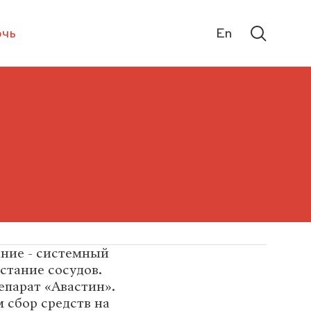
чь
En
ание - системный
стание сосудов.
епарат «Авастин».
 сбор средств на