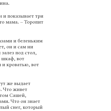
ина.
н и показывает три
го мама. – Торопит
азами и беленьким
т, он и сам ни
залез под стол,
а шкаф, вот
 и кроватью, вот
тут же выдает
е. Что живет
атом Сашей,
ми. Что он знает
лый снег, который