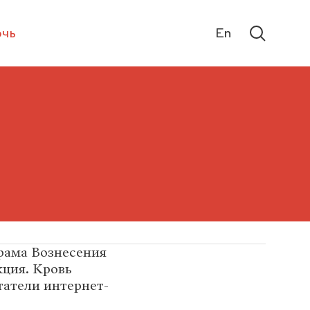
чь
En
храма Вознесения
кция. Кровь
татели интернет-