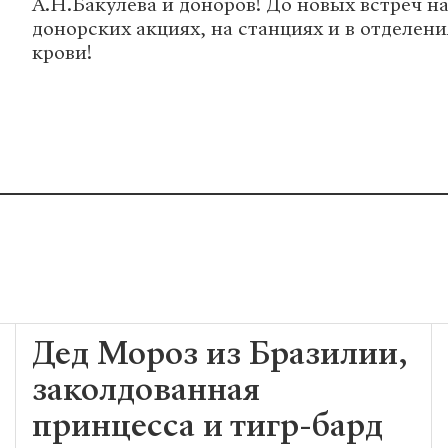
А.Н.Бакулева и доноров! До новых встреч н
донорских акциях, на станциях и в отделен
крови!
Дед Мороз из Бразилии,
заколдованная
принцесса и тигр-бард