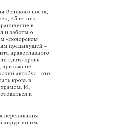
я Великого поста,
ек, 45 из них
ограничение в
л и заботы о
ом «донорском
кам предыдущей –
нта православного
ли сдать кровь
, прихожане
ский автобус - это
дать кровь в
 храмом. И,
готовиться к
я переливания
й хирургии им.