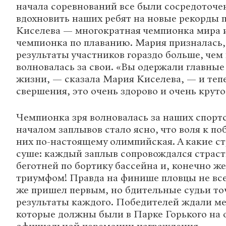
начала соревнований все были сосредоточен
вдохновить наших ребят на новые рекорды 
Киселева — многократная чемпионка мира 
чемпионка по плаванию. Мария призналась, 
результаты участников гораздо больше, чем 
волновалась за свои. «Вы одержали главные
жизни, — сказала Мария Киселева, — и теп
свершения, это очень здорово и очень круто
Чемпионка зря волновалась за наших спорт
началом заплывов стало ясно, что воля к по
них по-настоящему олимпийская. А какие ст
суше: каждый заплыв сопровождался страс
беготней по бортику бассейна и, конечно ж
триумфом! Правда на финише пловцы не все
же пришел первым, но бдительные судьи т
результаты каждого. Победителей ждали ме
которые должны были в Парке Горького на