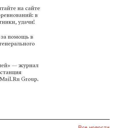
тайте на сайте
оревнований: в
тники, удачи!
 за помощь в
генерального
лей» — журнал
останция
ail.Ru Group.
Все новости