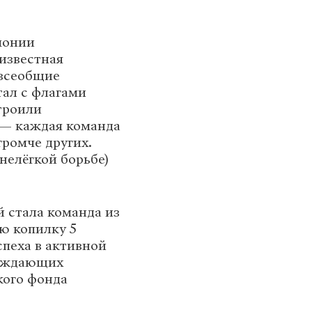
монии
известная
 всеобщие
ал с флагами
троили
 — каждая команда
громче других.
нелёгкой борьбе)
 стала команда из
ю копилку 5
спеха в активной
вождающих
кого фонда