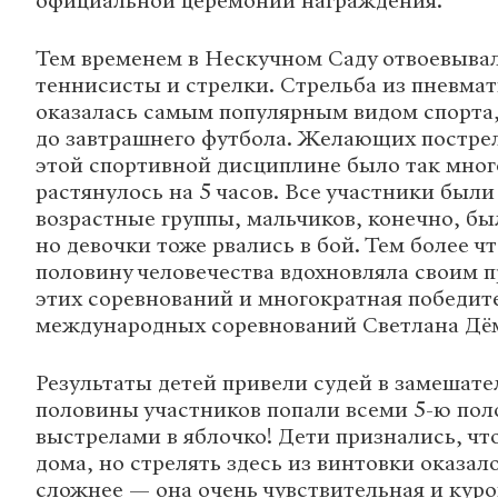
официальной церемонии награждения.
Тем временем в Нескучном Саду отвоевыва
теннисисты и стрелки. Стрельба из пневма
оказалась самым популярным видом спорта,
до завтрашнего футбола. Желающих пострел
этой спортивной дисциплине было так много
растянулось на 5 часов. Все участники был
возрастные группы, мальчиков, конечно, б
но девочки тоже рвались в бой. Тем более ч
половину человечества вдохновляла своим 
этих соревнований и многократная победит
международных соревнований Светлана Дё
Результаты детей привели судей в замешате
половины участников попали всеми 5-ю по
выстрелами в яблочко! Дети признались, чт
дома, но стрелять здесь из винтовки оказал
сложнее — она очень чувствительная и куро