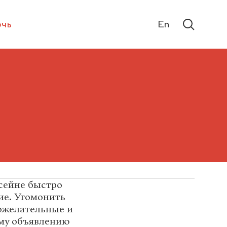
чь
En
сейне быстро
ие. Угомонить
ожелательные и
ому объявлению