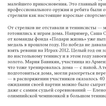
малейшего прикосновения. Это главный пр
профессионального оружия и ребята были о
стреляли как настоящие взрослые спортсме
От стрелков не отставали и теннисисты — м
готовились к играм дома. Например, Саша 
от команды фонда «Подари жизнь» уже пыт
медаль в прошлом году. Но победа не давал
взять реванш на Играх-2012. Целый год он 
по настольному теннису и в этом году заво
золото. Мария Бавикян, участница из Армен
что тоже тренировалась дома — с папой. А те
подготовиться дома, могли разогреться пер
— в распоряжении участников оказалось 40 (
ожидании своей партии можно было сыграть
даже с самим судьей соревнований — Елен
олимпийской чемпионкой в большом теннис