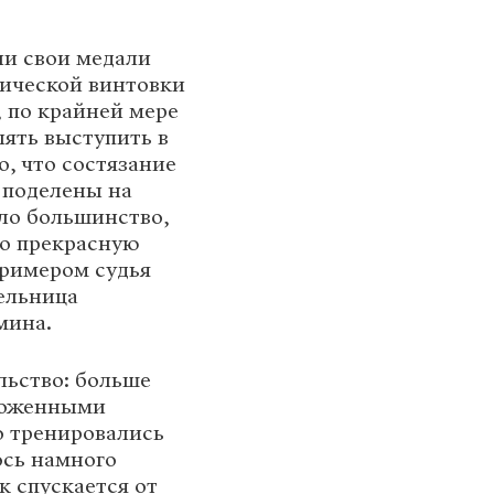
ли свои медали
тической винтовки
 по крайней мере
ять выступить в
, что состязание
и поделены на
ыло большинство,
то прекрасную
примером судья
ельница
мина.
льство: больше
ложенными
о тренировались
ось намного
к спускается от