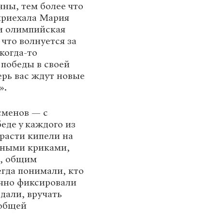
ны, тем более что
приехала Мария
и олимпийская
что волнуется за
когда-то
 победы в своей
ерь вас ждут новые
».
сменов — с
беде у каждого из
расти кипели на
тными криками,
е, общим
гда понимали, кто
очно фиксировали
дали, вручать
 общей