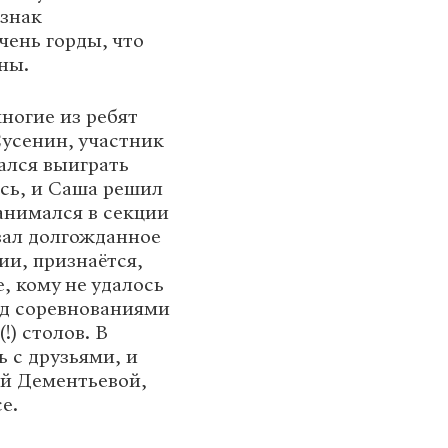
изнак
чень горды, что
ны.
ногие из ребят
Сусенин, участник
ался выиграть
ась, и Саша решил
занимался в секции
евал долгожданное
ии, признаётся,
, кому не удалось
ед соревнованиями
!) столов. В
 с друзьями, и
ой Дементьевой,
е.