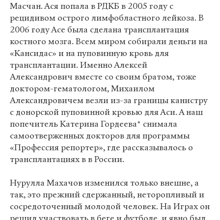
Масчан. Ася попала в РДКБ в 2005 году с
рецидивом острого лимфобластного лейкоза. В
2006 году Асе была сделана трансплантация
костного мозга. Всем миром собирали деньги на
«Кансидас» и на пуповинную кровь для
трансплантации. Именно Алексей
Александрович вместе со своим братом, тоже
доктором-гематологом, Михаилом
Александровичем везли из-за границы канистру
с донорской пуповинной кровью для Аси. А наш
попечитель Катерина Гордеева* снимала
самоотверженных докторов для программы
«Профессия репортер», где рассказывалось о
трансплантациях в в России.
Нурулла Махачов изменился только внешне, а
так, это прежний сдержанный, неторопливый и
сосредоточенный молодой человек. На Играх он
решил участвовать в беге и футболе, и явно был