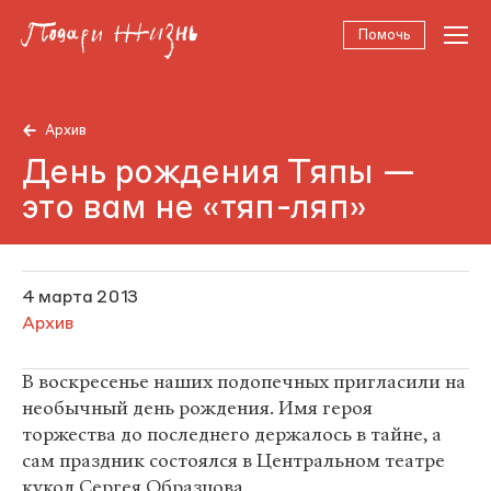
Помочь
Архив
День рождения Тяпы —
это вам не «тяп-ляп»
4 марта 2013
Архив
В воскресенье наших подопечных пригласили на
необычный день рождения. Имя героя
торжества до последнего держалось в тайне, а
сам праздник состоялся в Центральном театре
кукол Сергея Образцова.