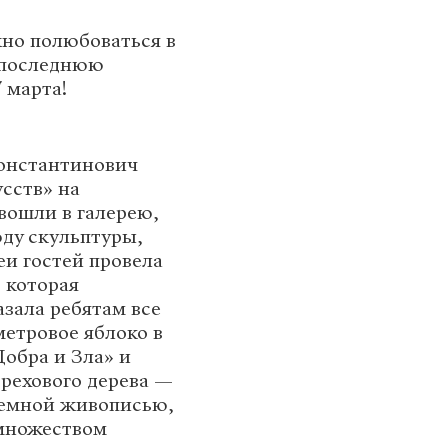
но полюбоваться в
 последнюю
 марта!
онстантинович
усств» на
 вошли в галерею,
юду скульптуры,
еи гостей провела
 которая
азала ребятам все
метровое яблоко в
обра и Зла» и
рехового дерева —
ъемной живописью,
 множеством