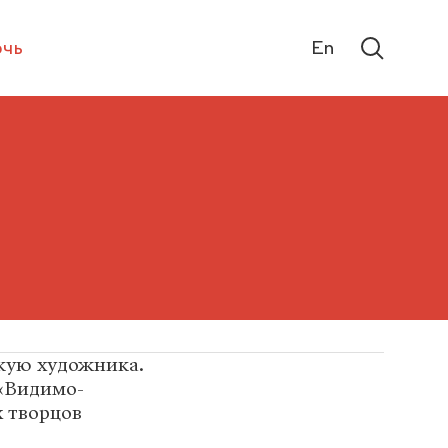
чь
En
скую художника.
 «Видимо-
 творцов