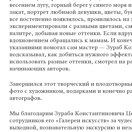
весеннем лугу, горный берег у синего моря 
закат, портрет любимой девушки, цветы, бук
все постепенно появлялось, проявлялось на 
экспериментировали с разными цветами, с
палитре, добывая новые оттенки. Если вдруг
вдохновением обращались к мамам. И конеч
указаниями помогал сам мастер — Зураб К
подсказывал, как добиться нужного эффекта
использовать разные оттенки, смотрел на р
начинающих авторов.
Завершился этот творческий и плодотворн
фото с художником, подарками и конечно р
автографов.
Мы благодарим Зураба Константиновича Ц
сотрудников его «Галереи искусств» за чуд
выходной, познавательную экскурсию и не