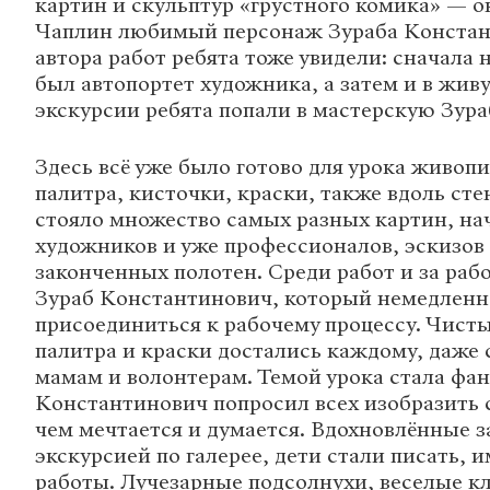
картин и скульптур «грустного комика» — о
Чаплин любимый персонаж Зураба Констан
автора работ ребята тоже увидели: сначала 
был автопортет художника, а затем и в жив
экскурсии ребята попали в мастерскую Зура
Здесь всё уже было готово для урока живоп
палитра, кисточки, краски, также вдоль ст
стояло множество самых разных картин, н
художников и уже профессионалов, эскизов
законченных полотен. Среди работ и за рабо
Зураб Константинович, который немедленн
присоединиться к рабочему процессу. Чисты
палитра и краски достались каждому, даж
мамам и волонтерам. Темой урока стала фа
Константинович попросил всех изобразить с
чем мечтается и думается. Вдохновлённые 
экскурсией по галерее, дети стали писать, 
работы. Лучезарные подсолнухи, веселые кл