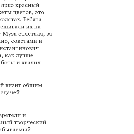
и ярко красный
еты цветов, это
холстах. Ребята
мешивали их на
 Муза отлетала, за
но, советами и
онстантинович
, как лучше
аботы и хвалил
ый визит общим
аздачей
еретели и
есный творческий
забываемый