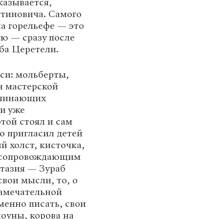
казывается,
тиновича. Самого
на горельефе — это
ую — сразу после
ба Церетели.
иси: мольберты,
ен мастерской
ачинающих
 и уже
той стоял и сам
о пригласил детей
й холст, кисточка,
е сопровождающим
нтазия — Зураб
вои мысли, то, о
замечательной
именно писать, свои
оуны, корова на