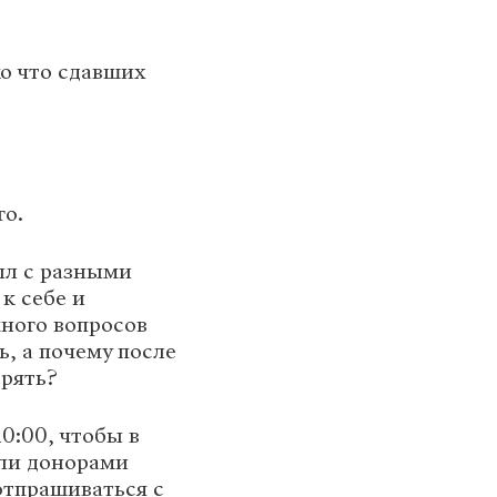
ко что сдавших
го.
ыл с разными
к себе и
много вопросов
ь, а почему после
ерять?
10:00, чтобы в
ыли донорами
отпрашиваться с