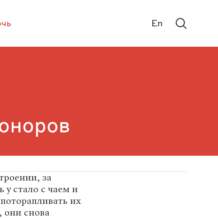
чь
En
доноров
троении, за
у стало с чаем и
 поторапливать их
, они снова