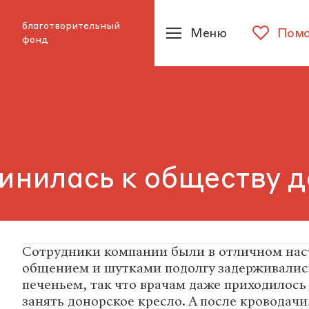
благотворительный
Меню
Помо
фонд
инилась к обществу 
Сотрудники компании были в отличном нас
общением и шутками подолгу задерживались 
печеньем, так что врачам даже приходилось
занять донорское кресло. А после кроводачи