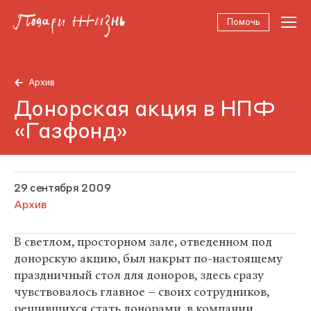
Помочь
Архив
Донорская акция в НПФ
«Газфонд»
29 сентября 2009
Архив
В светлом, просторном зале, отведенном под
донорскую акцию, был накрыт по-настоящему
праздничный стол для доноров, здесь сразу
чувствовалось главное – своих сотрудников,
решившихся стать донорами, в компании