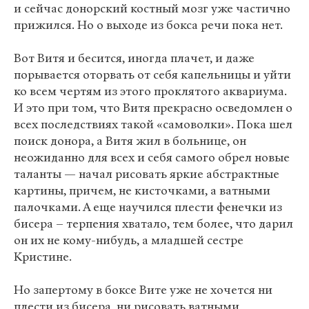
и сейчас донорский костный мозг уже частично
прижился. Но о выходе из бокса речи пока нет.
Вот Витя и бесится, иногда плачет, и даже
порывается оторвать от себя капельницы и уйти
ко всем чертям из этого проклятого аквариума.
И это при том, что Витя прекрасно осведомлен о
всех последствиях такой «самоволки». Пока шел
поиск донора, а Витя жил в больнице, он
неожиданно для всех и себя самого обрел новые
таланты — начал рисовать яркие абстрактные
картины, причем, не кисточками, а ватными
палочками. А еще научился плести фенечки из
бисера – терпения хватало, тем более, что дарил
он их не кому-нибудь, а младшей сестре
Кристине.
Но запертому в боксе Вите уже не хочется ни
плести из бисера, ни рисовать ватными