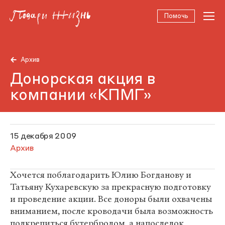
Помочь
Архив
Донорская акция в
компании «КПМГ»
15 декабря 2009
Архив
Хочется поблагодарить Юлию Богданову и
Татьяну Кухаревскую за прекрасную подготовку
и проведение акции. Все доноры были охвачены
вниманием, после кроводачи была возможность
подкрепиться бутербродом, а напоследок