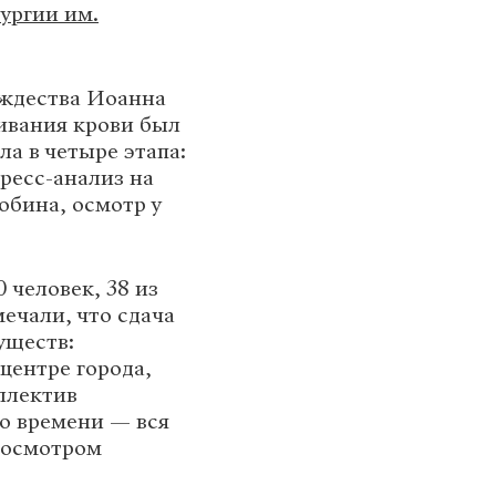
ургии им.
ождества Иоанна
ивания крови был
а в четыре этапа:
пресс-анализ на
обина, осмотр у
 человек, 38 из
мечали, что сдача
уществ:
центре города,
ллектив
о времени — вся
 осмотром