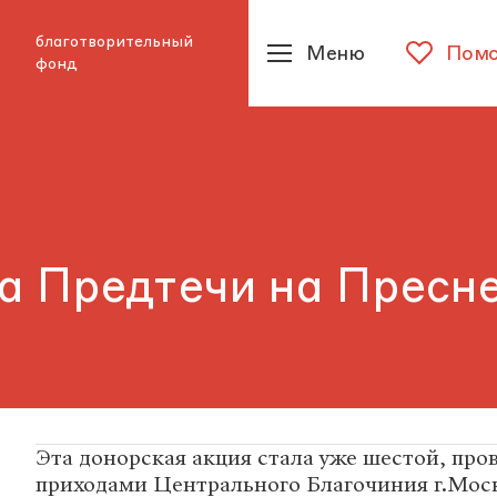
благотворительный
Меню
Помо
фонд
а Предтечи на Пресне
Эта донорская акция стала уже шестой, про
приходами Центрального Благочиния г.Мос