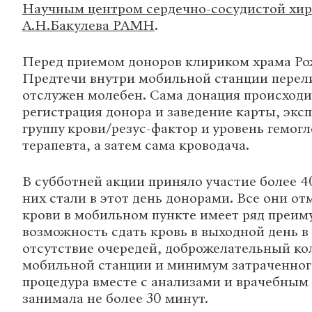
Научным центром сердечно-сосудистой хир
А.Н.Бакулева РАМН
.
Перед приемом доноров клириком храма Р
Предтечи внутри мобильной станции перел
отслужен молебен. Сама донация происходил
регистрация донора и заведение карты, экс
группу крови/резус-фактор и уровень гемогл
терапевта, а затем сама кроводача.
В субботней акции приняло участие более 40
них стали в этот день донорами. Все они от
крови в мобильном пункте имеет ряд преим
возможность сдать кровь в выходной день в 
отсутствие очередей, доброжелательный ко
мобильной станции и минимум затраченног
процедура вместе с анализами и врачебным
занимала не более 30 минут.