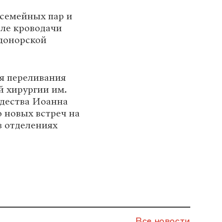
 семейных пар и
сле кроводачи
 донорской
я переливания
й хирургии им.
ждества Иоанна
о новых встреч на
в отделениях
Все новости