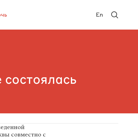
чь
En
 состоялась
веденной
квы совместно с