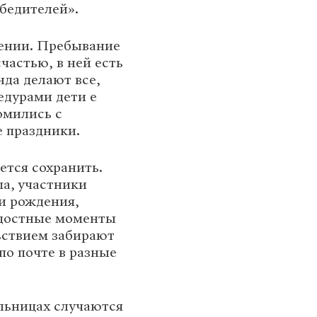
бедителей».
чении. Пребывание
счастью, в ней есть
нда делают все,
едурами дети е
омились с
е праздники.
ется сохранить.
па, участники
и рождения,
адостные моменты
ьствием забирают
по почте в разные
льницах случаются