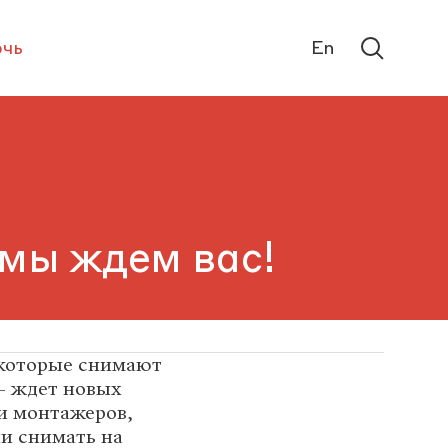
чь
En
мы ждем вас!
 которые снимают
— ждет новых
и монтажеров,
ли снимать на