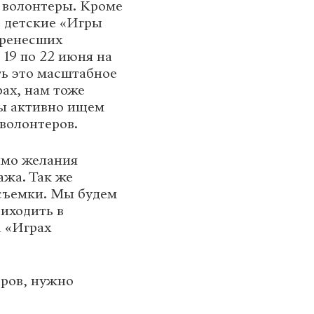
е волонтеры. Кроме
 детские «Игры
еренесших
 19 по 22 июня на
ть это масштабное
ах, нам тоже
ы активно ищем
волонтеров.
имо желания
жа. Так же
 съемки. Мы будем
риходить в
а «Играх
еров, нужно