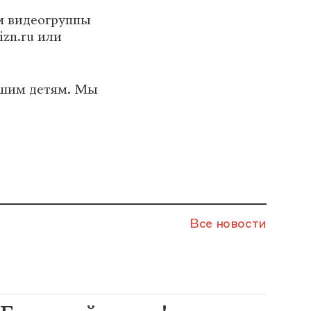
м видеогруппы
zn.ru или
ашим детям. Мы
Все новости