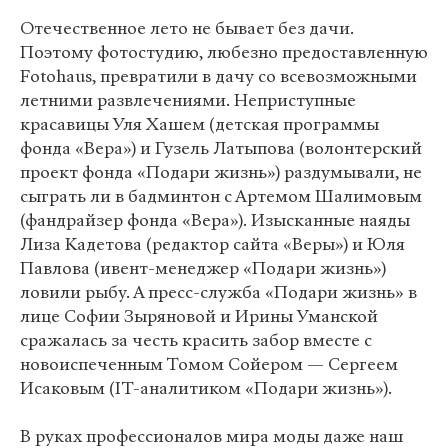
Отечественное лето не бывает без дачи.
Поэтому фотостудию, любезно предоставленную
Fotohaus, превратили в дачу со всевозможными
летними развлечениями. Неприступные
красавицы Уля Хашем (детская программы
фонда «Вера») и Гузель Латыпова (волонтерский
проект фонда «Подари жизнь») раздумывали, не
сыграть ли в бадминтон с Артемом Шалимовым
(фандрайзер фонда «Вера»). Изысканные наяды
Лиза Кадетова (редактор сайта «Веры») и Юля
Павлова (ивент-менеджер «Подари жизнь»)
ловили рыбу. А пресс-служба «Подари жизнь» в
лице Софии Зыряновой и Ирины Уманской
сражалась за честь красить забор вместе с
новоиспеченным Томом Сойером — Сергеем
Исаковым (IT-аналитиком «Подари жизнь»).
В руках профессионалов мира моды даже наш