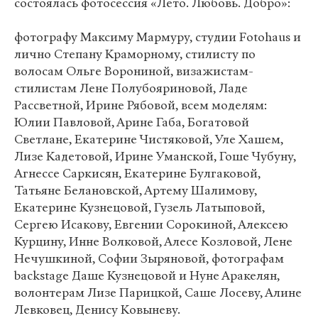
состоялась фотосессия «Лето. Любовь. Добро»:
фотографу Максиму Мармуру, студии Fotohaus и
лично Степану Краморному, стилисту по
волосам Ольге Ворониной, визажистам-
стилистам Лене Полубояриновой, Ладе
Рассветной, Ирине Рябовой, всем моделям:
Юлии Павловой, Арине Габа, Богатовой
Светлане, Екатерине Чистяковой, Уле Хашем,
Лизе Кадетовой, Ирине Уманской, Гоше Чубуну,
Агнессе Саркисян, Екатерине Булгаковой,
Татьяне Белановской, Артему Шалимову,
Екатерине Кузнецовой, Гузель Латыповой,
Сергею Исакову, Евгении Сорокиной, Алексею
Курцину, Инне Волковой, Алесе Козловой, Лене
Нечушкиной, Софии Зыряновой, фотографам
backstage Даше Кузнецовой и Нуне Аракелян,
волонтерам Лизе Парицкой, Саше Лосеву, Алине
Левковец, Денису Ковыневу.