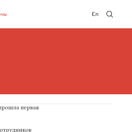
чь
En
прошла первая
сотрудников