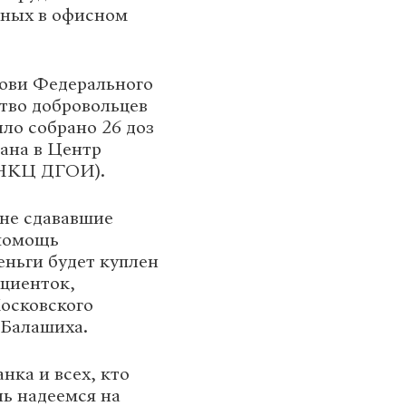
ных в офисном
рови Федерального
тво добровольцев
ыло собрано 26 доз
дана в Центр
ФНКЦ ДГОИ).
 не сдававшие
 помощь
ньги будет куплен
ациенток,
осковского
 Балашиха.
нка и всех, кто
нь надеемся на