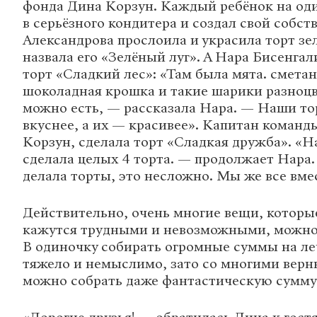
фонда Дина Корзун. Каждый ребёнок на оди
в серьёзного кондитера и создал свой собст
Александрова прослоила и украсила торт з
назвала его «Зелёный луг». А Нара Бисенга
торт «Сладкий лес»: «Там была мята. сметан
шоколадная крошка и такие шарики разноцв
можно есть, — рассказала Нара. — Наши т
вкуснее, а их — красивее». Капитан команд
Корзун, сделала торт «Сладкая дружба». «
сделала целых 4 торта. — продолжает Нара.
делала торты, это несложно. Мы же все вмес
Действительно, очень многие вещи, которы
кажутся трудными и невозможными, можно
В одиночку собирать огромные суммы на ле
тяжело и немыслимо, зато со многими ве
можно собрать даже фантастическую сумму