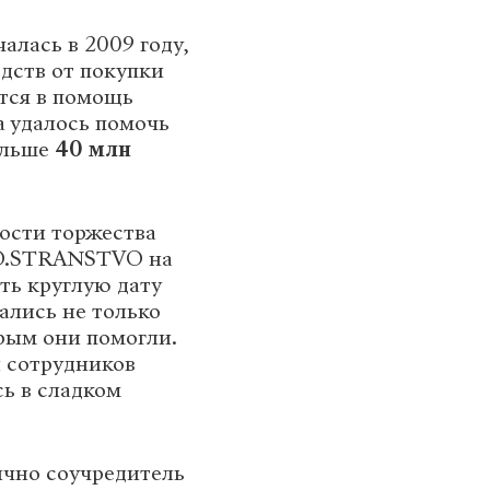
алась в 2009 году,
едств от покупки
тся в помощь
 удалось помочь
ольше
40 млн
гости торжества
.O.STRANSTVO на
ть круглую дату
ались не только
рым они помогли.
 сотрудников
сь в сладком
чно соучредитель