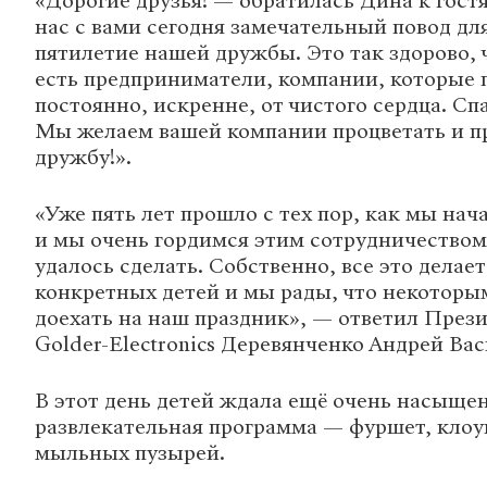
«Дорогие друзья! — обратилась Дина к гост
нас с вами сегодня замечательный повод дл
пятилетие нашей дружбы. Это так здорово, 
есть предприниматели, компании, которые
постоянно, искренне, от чистого сердца. Сп
Мы желаем вашей компании процветать и п
дружбу!».
«Уже пять лет прошло с тех пор, как мы нач
и мы очень гордимся этим сотрудничеством 
удалось сделать. Собственно, все это делае
конкретных детей и мы рады, что некоторым
доехать на наш праздник», — ответил През
Golder-Electronics Деревянченко Андрей Вас
В этот день детей ждала ещё очень насыще
развлекательная программа — фуршет, клоу
мыльных пузырей.