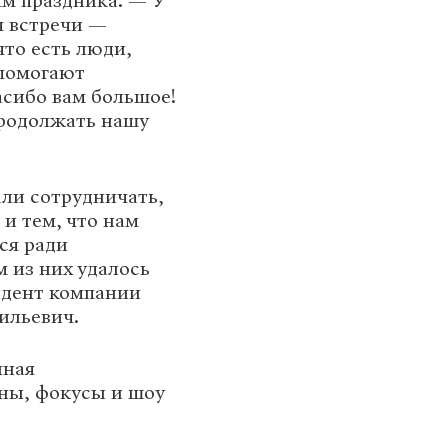
ям праздника. — У
я встречи —
что есть люди,
 помогают
асибо вам большое!
родолжать нашу
али сотрудничать,
и тем, что нам
тся ради
 из них удалось
идент компании
ильевич.
нная
ны, фокусы и шоу