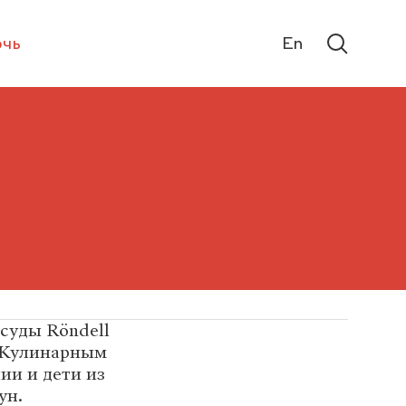
чь
En
суды Röndell
а Кулинарным
ии и дети из
ун.