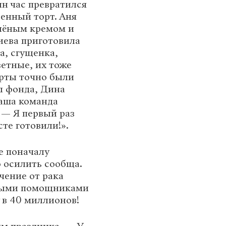
н час превратился
венный торт. Аня
елёным кремом и
лиева приготовила
а, сгущенка,
етные, их тоже
орты точно были
ы фонда, Дина
Наша команда
 — Я первый раз
те готовили!».
е поначалу
 осилить сообща.
чение от рака
рными помощниками
 в 40 миллионов!