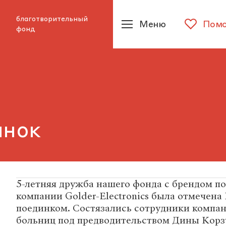
благотворительный
Меню
Помо
фонд
инок
5-летняя дружба нашего фонда с брендом по
компании Golder-Electronics была отмечен
поединком. Состязались сотрудники компан
больниц под предводительством Дины Корз