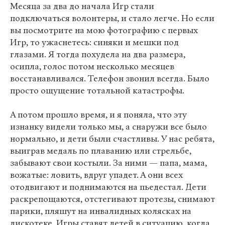
Месяца за два до начала Игр стали
подключаться волонтеры, и стало легче. Но если
вы посмотрите на мою фотографию с первых
Игр, то ужаснетесь: синяки и мешки под
глазами. Я тогда похудела на два размера,
осипла, голос потом несколько месяцев
восстанавливался. Телефон звонил всегда. Было
просто ощущение тотальной катастрофы.
А потом прошло время, и я поняла, что эту
изнанку видели только мы, а снаружи все было
нормально, и дети были счастливы. У нас ребята,
выиграв медаль по плаванию или стрельбе,
забывают свои костыли. За ними — папа, мама,
вожатые: ловить, вдруг упадет. А они всех
отодвигают и поднимаются на пьедестал. Дети
раскрепощаются, отстегивают протезы, снимают
парики, пляшут на инвалидных колясках на
дискотеке. Игры ставят детей в ситуацию, когда