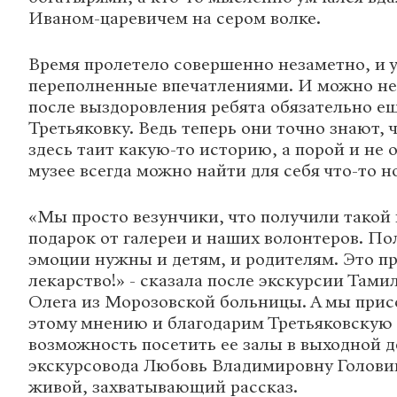
Иваном-царевичем на сером волке.
Время пролетело совершенно незаметно, и у
переполненные впечатлениями. И можно не 
после выздоровления ребята обязательно ещ
Третьяковку. Ведь теперь они точно знают, 
здесь таит какую-то историю, а порой и не о
музее всегда можно найти для себя что-то н
«Мы просто везунчики, что получили тако
подарок от галереи и наших волонтеров. П
эмоции нужны и детям, и родителям. Это п
лекарство!» - сказала после экскурсии Тамил
Олега из Морозовской больницы. А мы прис
этому мнению и благодарим Третьяковскую
возможность посетить ее залы в выходной д
экскурсовода Любовь Владимировну Голови
живой, захватывающий рассказ.