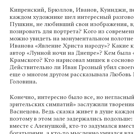
Кипренский, Брюллов, Иванов, Куинджи, п
каждом художнике шел интересный разгово
Пушкин, не любивший свои изображения, вд
позировать для портрета? Кого из совреме
можно увидеть на монументальном полотне
Иванова «Явление Христа народу»? Какие к
автор «Лунной ночи на Днепре»? Кем была
Крамского? Кто нарисовал мишек в сосново
Действительно ли Иван Грозный убил своег
еще о многом другом рассказывала Любовь
Головина.
Конечно, интересно было все, но негласный
зрительских симпатий» заслужили творени
Васнецова. Ведь сказка живет в душе каждо
поэтому в этом зале задержались подольше: 
вместе с Аленушкой, кто-то задумался вмест
богатырями, а кто-то мысленно умчался вда