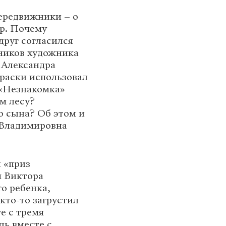
ередвижники – о
р. Почему
руг согласился
нников художника
 Александра
раски использовал
 «Незнакомка»
м лесу?
о сына? Об этом и
 Владимировна
 «приз
я Виктора
го ребенка,
кто-то загрустил
е с тремя
ль вместе с