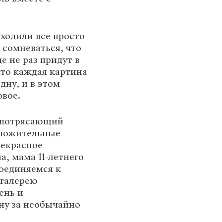
ходили все просто
сомневаться, что
е не раз придут в
что каждая картина
дну, и в этом
овое.
й потрясающий
оложительные
рекрасное
а, мама 11-летнего
оединяемся к
 галерею
ень и
ну за необычайно