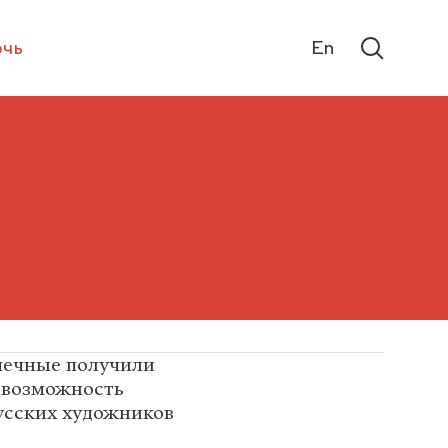
чь
En
печные получили
– возможность
усских художников