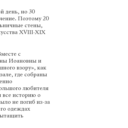
й день, но 30
чение. Поэтому 20
льничные стены,
кусства XVIII-XIX
Вместе с
нны Иоановны и
шного взору», как
зале, где собраны
бенно
большого любителя
 все историю о
ыло не погиб из-за
его одеждах
 вытащить