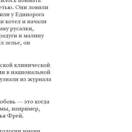
чилось поймать
сетью. Они ловили
сили у Единорога
и котел и начали
аву русалки,
радуги и малину
л зелье, он
тской клинической
ми в национальной
 узнали из журнала
юбовь — это когда
темы, например,
лья Фрей.
атологии имени