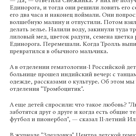
— Да, — ответила Снежинка. У них не полу
Единорога, и тогда они решили ловить его 
его два часа и наконец поймали. Они попро
волшебную малину и отпустили. Потом взял
делать зелье. Налили воду, закинули туда тр
лиловый мед, цветок радуги, семена цветка 
Единорога. Перемешали. Когда Тролль выпи
превратился в обычного мальчика.
А в отделении гематологии-1 Российской де
больнице прошел индийский вечер: с танца
одежде, рассказами о культуре. Об этом мы
отделения "Тромбоцитик".
А еще детей спросили: что такое любовь? "Л
заботятся друг о друге и когда есть общие 
футбол и пионербол", — сказал 11-летний И
В журнале "Здездочка" Центра детской гем