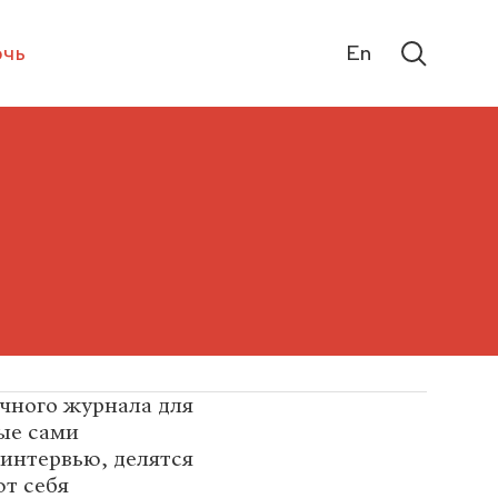
чь
En
ичного журнала для
ые сами
интервью, делятся
т себя