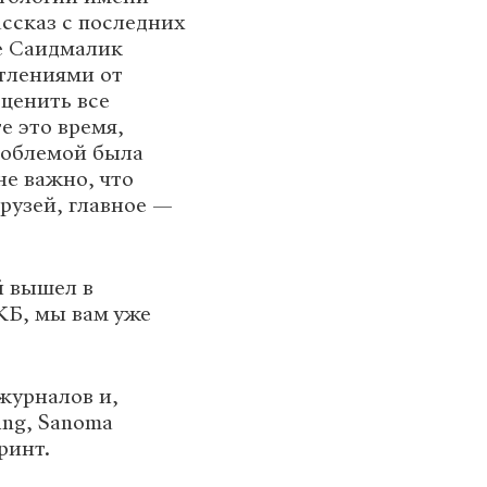
ссказ с последних
е Саидмалик
тлениями от
ценить все
е это время,
проблемой была
не важно, что
рузей, главное —
й вышел в
КБ, мы вам уже
журналов и,
ing, Sanoma
ринт.