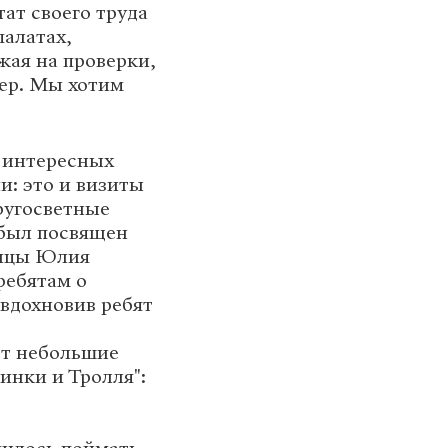
ат своего труда
палатах,
жая на проверки,
ер. Мы хотим
 интересных
и: это и визиты
ругосветные
был посвящен
ницы Юлия
ребятам о
вдохновив ребят
ет небольшие
инки и Тролля":