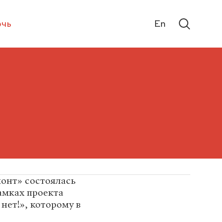
чь
En
онт» состоялась
амках проекта
ет!», которому в