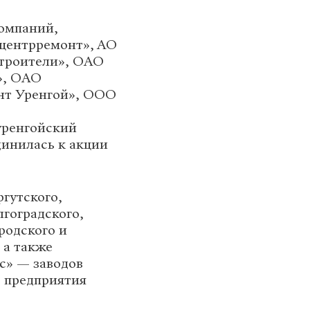
компаний,
 центрремонт», АО
строители», ОАО
», ОАО
нт Уренгой», ООО
уренгойский
динилась к акции
гутского,
лгоградского,
родского и
 а также
с» — заводов
о предприятия