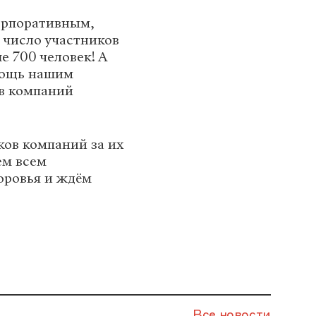
орпоративным,
 число участников
е 700 человек! А
омощь нашим
в компаний
ков компаний за их
ем всем
оровья и ждём
Все новости