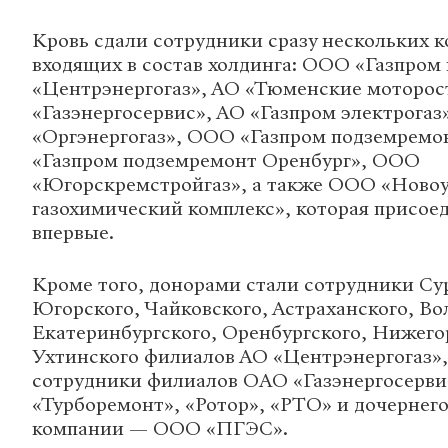
Кровь сдали сотрудники сразу нескольких 
входящих в состав холдинга: ООО «Газпром
«Центрэнергогаз», АО «Тюменские моторо
«Газэнергосервис», АО «Газпром электрогаз
«Оргэнергогаз», ООО «Газпром подземремо
«Газпром подземремонт Оренбург», ООО
«Югорскремстройгаз», а также ООО «Ново
газохимический комплекс», которая присое
впервые.
Кроме того, донорами стали сотрудники Сур
Югорского, Чайковского, Астраханского, Во
Екатеринбургского, Оренбургского, Нижего
Ухтинского филиалов АО «Центрэнергогаз»,
сотрудники филиалов ОАО «Газэнергосерви
«Турборемонт», «Ротор», «РТО» и дочернег
компании — ООО «ПГЭС».