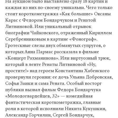
На аукцион было выставлено сразу 18 картин и
каждая из них по-своему уникальна. Чего только
стоит короткометражка «Как большие» Оксаны
Карас с Федором Бондарчуком и Ренатой
Литвиновой. Или уникальный отрывок
биографии Чайковского, отраженный Кириллом
Серебренниковым в картине «Фонограф».
Гротескные слезы двух обманутых супругов, о
которых Анна Пармас рассказала в фильме
«Концерт Рахманинова». Или виртуозный трюк,
который в ленте Ренаты Литвиновой «Ну,
простите!» над героем Константина Хабенского
провернули героини: ее дочь Ульяна Добровская,
Софья Заики и сама Рената. Особый восторг
публики вызвал фильм Федора Бондарчука
«Молодогвардейцев, 32» — комедийная
фантастическая короткометражка, главные
роли в которой исполнили Никита Кукушкин,
Александр Горчилин, Сергей Бондарчук,