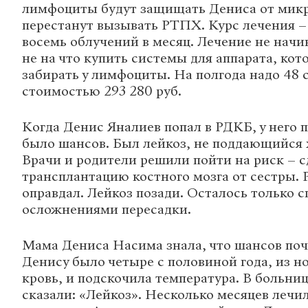
лимфоциты будут защищать Дениса от микр
перестанут вызывать РТПХ. Курс лечения – 
восемь облучений в месяц. Лечение не начи
не на что купить системы для аппарата, кот
забирать у лимфоциты. На полгода надо 48 
стоимостью 293 280 руб.
Когда Денис Яналиев попал в РДКБ, у него 
было шансов. Был лейкоз, не поддающийся
Врачи и родители решили пойти на риск – с
трансплантацию костного мозга от сестры. 
оправдал. Лейкоз позади. Осталось только с
осложнениями пересадки.
Мама Дениса Насима знала, что шансов поч
Денису было четыре с половиной года, из н
кровь, и подскочила температура. В больниц
сказали: «Лейкоз». Несколько месяцев лечи