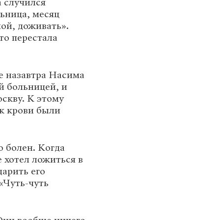
а случился
льница, месяц
ой, доживать».
то перестала
е назавтра Насима
й больницей, и
оскву. К этому
ок крови были
о болен. Когда
е хотел ложиться в
дарить его
«Чуть-чуть