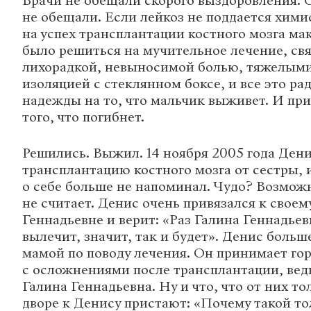
Врачи не обещали скорого выздоровления. 
не обещали. Если лейкоз не поддается хим
на успех трансплантации костного мозга м
было решиться на мучительное лечение, свя
лихорадкой, невыносимой болью, тяжелым
изоляцией с стеклянном боксе, и все это р
надежды на то, что мальчик выживет. И пр
того, что погибнет.
Решились. Выжил. 14 ноября 2005 года Дени
трансплантацию костного мозга от сестры, и
о себе больше не напоминал. Чудо? Возмож
не считает. Денис очень привязался к своем
Геннадьевне и верит: «Раз Галина Геннадьев
вылечит, значит, так и будет». Денис больш
мамой по поводу лечения. Он принимает го
с осложнениями после трансплантации, вед
Галина Геннадьевна. Ну и что, что от них т
дворе к Денису пристают: «Почему такой то