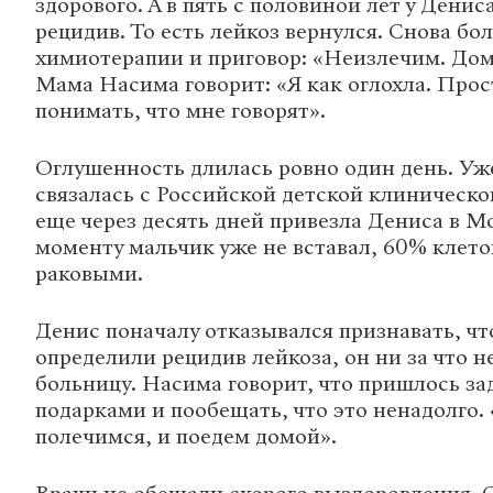
здорового. А в пять с половиной лет у Денис
рецидив. То есть лейкоз вернулся. Снова бо
химиотерапии и приговор: «Неизлечим. Дом
Мама Насима говорит: «Я как оглохла. Прос
понимать, что мне говорят».
Оглушенность длилась ровно один день. Уж
связалась с Российской детской клиническо
еще через десять дней привезла Дениса в М
моменту мальчик уже не вставал, 60% клет
раковыми.
Денис поначалу отказывался признавать, чт
определили рецидив лейкоза, он ни за что н
больницу. Насима говорит, что пришлось за
подарками и пообещать, что это ненадолго. 
полечимся, и поедем домой».