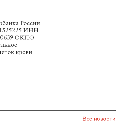
рбанка России
44525225 ИНН
030639 ОКПО
ельное
леток крови
Все новости