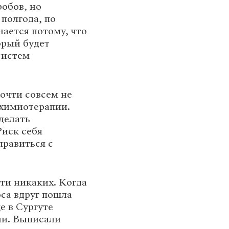
обов, но
полгода, по
нается потому, что
орый будет
систем
почти совсем не
 химиотерапии.
делать
Риск себя
правиться с
ти никаких. Когда
оса вдруг пошла
е в Сургуте
ли. Выписали