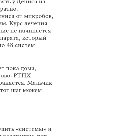
ять у Дениса из
ратно.
ниса от микробов,
им. Курс лечения –
ние не начинается
ппарата, который
до 48 систем
т пока дома,
отово. РТПХ
раняется. Мальчик
этот шаг можем
упить «системы» и