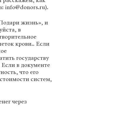
ы расскажем, как
а: info@donors.ru).
Подари жизнь», и
йста, в
отворительное
еток крови.. Если
ное
атить государству
. Если в документе
ность, что его
 стоимости систем,
нег через