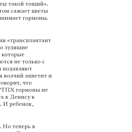
 ты такой тощий».
етом сажает цветы
ринимает гормоны.
ция «трансплантант
мо зудящие
, которые
ются не только с
ы подавляют
я волчий аппетит и
оворит, что
 РТПХ гормоны не
а к Денису в
 И ребенок,
 Но теперь в