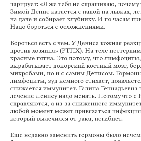
парирует: «Я же тебя не спрашиваю, почему
Зимой Денис катается с папой на лыжах, л
на даче и собирает клубнику. И по часам п
Надо бороться с осложнениями.
Бороться есть с чем. У Дениса кожная реак
против хозяина» (РТПХ). На теле нестерпи
красные пятна. Это потому, что лимфоциты
вырабатывает донорский костный мозг, бор
микробами, но и с самим Денисом. Гормон
лимфоциты, зуд немного стихает, появляетс
снижается иммунитет. Галина Геннадьевна г
лечение Денису надо менять. Потому что с
справляются, а из-за сниженного иммунитет
любой момент может привязаться инфекция.
который вылечился от рака, погибнет.
Еще недавно заменить гормоны было нечем.