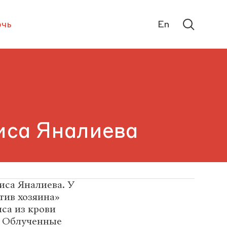
чь
En
иса Яналиева
иса Яналиева. У
тив хозяина»
са из крови
. Облученные