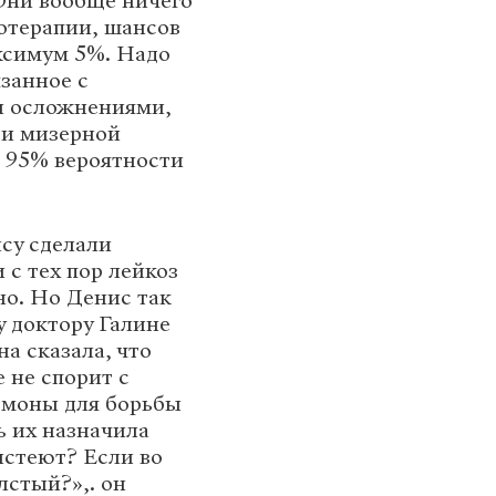
Они вообще ничего
иотерапии, шансов
аксимум 5%. Надо
занное с
и осложнениями,
ади мизерной
и 95% вероятности
су сделали
 с тех пор лейкоз
но. Но Денис так
у доктору Галине
на сказала, что
е не спорит с
рмоны для борьбы
ь их назначила
олстеют? Если во
лстый?»,. он