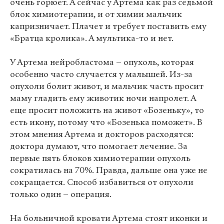
очень горюет. А сейчас у Артема как раз седьмой
блок химиотерапии, и от химии мальчик
капризничает. Плачет и требует поставить ему
«Братца кролика». А мультика-то и нет.
У Артема нейробластома – опухоль, которая
особенно часто случается у малышей. Из-за
опухоли болит живот, и мальчик часть просит
маму гладить ему животик ночи напролет. А
еще просит положить на живот «Бозеньку», то
есть икону, потому что «Бозенька поможет». В
этом мнения Артема и докторов расходятся:
доктора думают, что помогает лечение. За
первые пять блоков химиотерапии опухоль
сократилась на 70%. Правда, дальше она уже не
сокращается. Способ избавиться от опухоли
только один – операция.
На больничной кровати Артема стоят иконки и