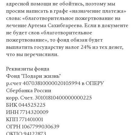
адресной помощи не обойтись, поэтому мы
просим написать в графе «назначение платежа»
слова: «благотворительное пожертвование на
лечение Артема Сахибгареева. Если в документе
не будет слов «благотворительное
пожертвование», то фонд обязан будет
выплатить государству налог 24% из тех денег,
что вы перечислили.
Реквизиты фонда
Фонд "Подари жизнь"
р.счет 40703810000020105994 в ОПЕРУ
Сбербанка России
корр. Счет. 30101810400000000225
БИК 044525225
ИНН 7714320009
КПП 771401001
ОГРН 1067799030639
ОКПО 94122873