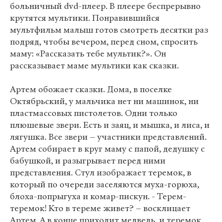
больничный dvd-плеер. В плеере беспрерывно
крутятся мультики. Понравившийся
мультфильм малыш готов смотреть десятки раз
подряд, чтобы вечером, перед сном, спросить
маму: «Рассказать тебе мультик?». Он
рассказывает маме мультики как сказки.
Артем обожает сказки. Дома, в поселке
Октябрьский, у мальчика нет ни машинок, ни
пластмассовых пистолетов. Одни только
плюшевые звери. Есть и заяц, и мышка, и лиса, и
лягушка. Все звери – участники представлений.
Артем собирает в круг маму с папой, дедушку с
бабушкой, и разыгрывает перед ними
представления. Стул изображает теремок, в
который по очереди заселяются муха-горюха,
блоха-попрыгуха и комар-пискун. - Терем-
теремок! Кто в тереме живет? – восклицает
Артем. А в конце приходит медведь, и теремок