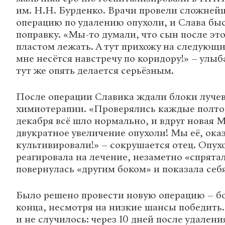
им. Н.Н. Бурденко. Врачи провели сложней
операцию по удалению опухоли, и Слава бы
поправку. «Мы-то думали, что сын после эт
пластом лежать. А тут прихожу на следующий
мне несётся навстречу по коридору!» – улыб
тут же опять делается серьёзным.
После операции Славика ждали блоки луче
химиотерапии. «Проверялись каждые полтор
декабря всё шло нормально, и вдруг новая 
двукратное увеличение опухоли! Мы её, ока
культивировали!» – сокрушается отец. Опух
реагировала на лечение, незаметно «спрятал
повернулась «другим боком» и показала себя
Было решено провести новую операцию – бо
конца, несмотря на низкие шансы победить
и не случилось: через 10 дней после удалени