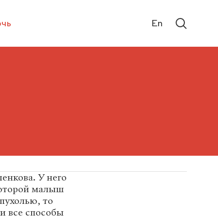
чь
En
енкова. У него
 которой малыш
опухолью, то
и все способы