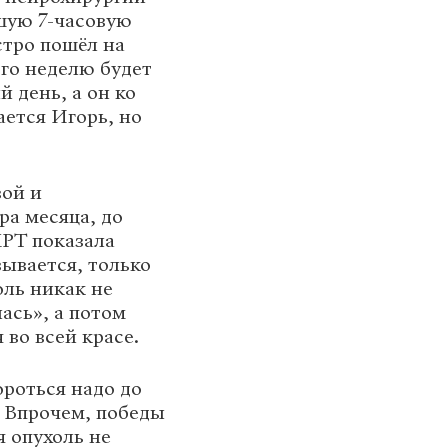
шую 7-часовую
стро пошёл на
ого неделю будет
 день, а он ко
ается Игорь, но
вой и
а месяца, до
МРТ показала
зывается, только
оль никак не
ась», а потом
 во всей красе.
роться надо до
. Впрочем, победы
я опухоль не