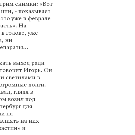
отрим снимки: «Вот
ации, - показывает
 это уже в феврале
асть». На
в голове, уже
а, ни
репараты…
кать выход ради
 говорит Игорь. Он
и светилами в
 огромные долги.
вал, глядя в
ом возил под
тербург для
ли на
овлиять на них
вастин» и