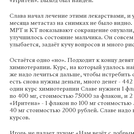
«Иритен». Выход был найден.
Слава начал лечение этими лекарствами, и 
месяца метастаз на снимках не было видно.
МРТ и КТ показывают сокращение опухоли,
улучшилось состояние мальчика. Он совсем
улыбается, задаёт кучу вопросов и много рис
Остаётся одно «но». Подходит к концу девя
химиотерапии. Курс, на который удалось на
же надо лечиться дальше, чтобы истребить 
есть снова нужны деньги, много денег - 442
один курс химиотерапии Славе нужнен 1 фл
по 400 мг, стоимостью 75000 за флакон, и 2
«Иритена» - 1 флакон по 100 мг стоимостью 
40 мг стоимостью 2000 рублей. Славе надо 
курсов.
Игорь не падает духом: «Нам везёт с добры