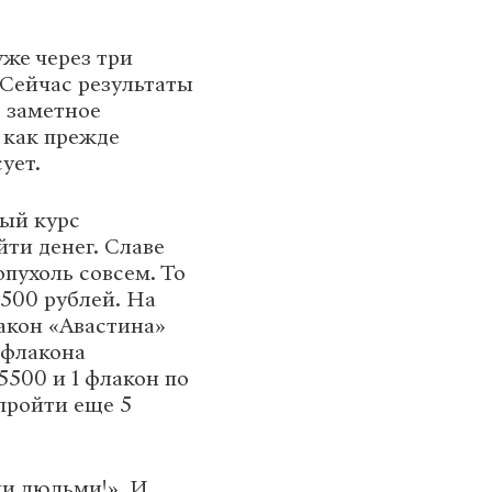
уже через три
 Сейчас результаты
 заметное
 как прежде
ует.
тый курс
йти денег. Славе
опухоль совсем. То
 500 рублей. На
акон «Авастина»
 флакона
5500 и 1 флакон по
пройти еще 5
ми людьми!». И