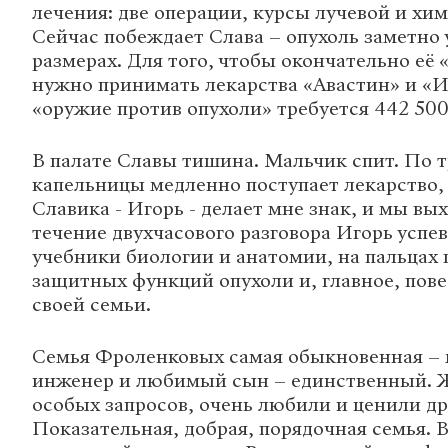
лечения: две операции, курсы лучевой и хим
Сейчас побеждает Слава – опухоль заметно
размерах. Для того, чтобы окончательно её 
нужно принимать лекарства «Авастин» и «И
«оружие против опухоли» требуется 442 500
В палате Славы тишина. Мальчик спит. По 
капельницы медленно поступает лекарство, 
Славика - Игорь - делает мне знак, и мы вы
течение двухчасового разговора Игорь успев
учебники биологии и анатомии, на пальцах 
защитных функций опухоли и, главное, пов
своей семьи.
Семья Фроленковых самая обыкновенная – м
инженер и любимый сын – единственный. Ж
особых запросов, очень любили и ценили дру
Показательная, добрая, порядочная семья. В