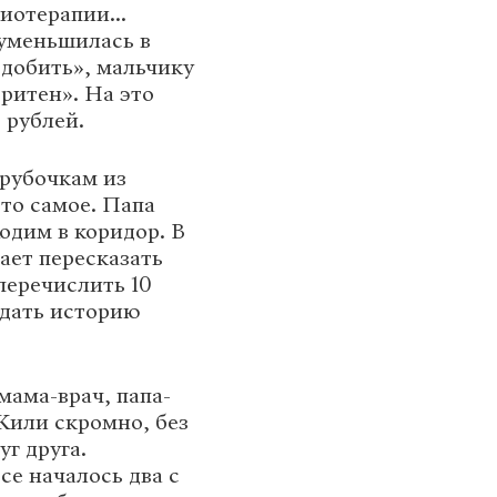
иотерапии...
 уменьшилась в
«добить», мальчику
ритен». На это
 рублей.
трубочкам из
то самое. Папа
ходим в коридор. В
ает пересказать
перечислить 10
едать историю
ама-врач, папа-
или скромно, без
г друга.
се началось два с