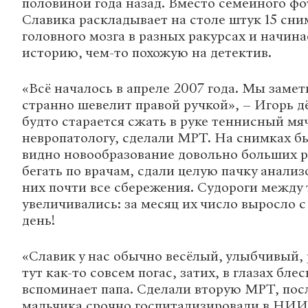
половиной года назад. Вместо семейного ф
Славика раскладывает на столе штук 15 сн
головного мозга в разных ракурсах и начин
историю, чем-то похожую на детектив.
«Всё началось в апреле 2007 года. Мы замет
странно шевелит правой ручкой», – Игорь д
будто старается сжать в руке теннисный мя
невропатологу, сделали МРТ. На снимках б
видно новообразование довольно больших р
бегать по врачам, сдали целую пачку анализ
них почти все сбережения. Судороги между 
увеличивались: за месяц их число выросло с 
день!
«Славик у нас обычно весёлый, улыбчивый, 
тут как-то совсем погас, затих, в глазах блес
вспоминает папа. Сделали вторую МРТ, пос
мальчика срочно госпитализировали в НИИ