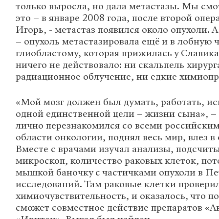
только выросла, но дала метастазы. Мы см
это – в январе 2008 года, после второй опер
Игорь, - метастаз появился около опухоли. А
– опухоль метастазировала ещё и в лобную ч
глиобластому, которая прижилась у Славика 
ничего не действовало: ни скальпель хирург
радиационное облучение, ни едкие химиоп
«Мой мозг должен был думать, работать, ис
одной единственной цели – жизни сына», –
лично перезнакомился со всеми российским
области онкологии, поднял весь мир, влез в
Вместе с врачами изучал анализы, подсчиты
микроскоп, количество раковых клеток, пот
мышкой баночку с частичками опухоли в Пе
исследований. Там раковые клетки провери
химиочувствительность, и оказалось, что п
сможет совместное действие препаратов «А