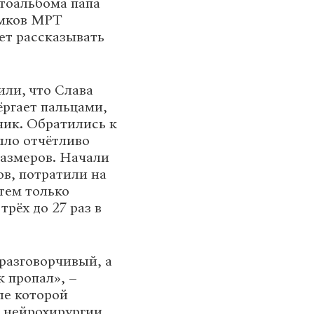
отоальбома папа
имков МРТ
ает рассказывать
или, что Слава
ёргает пальцами,
чик. Обратились к
ыло отчётливо
азмеров. Начали
ов, потратили на
тем только
трёх до 27 раз в
разговорчивый, а
к пропал», –
ле которой
 нейрохирургии