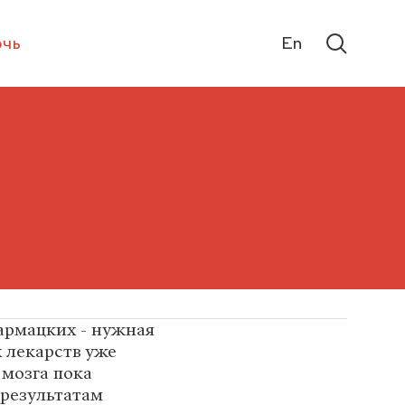
чь
En
армацких - нужная
 лекарств уже
 мозга пока
 результатам