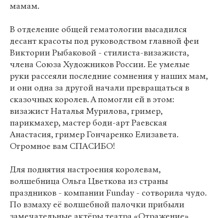
мамам.
В отделение общей гематологии высадился
десант красоты под руководством главной феи
Виктории Рыбаковой - стилиста-визажиста,
члена Союза Художников России. Ее умелые
руки рассеяли последние сомнения у наших мам,
и они одна за другой начали превращаться в
сказочных королев. А помогли ей в этом:
визажист Наталья Мурилова, гример,
парикмахер, мастер боди-арт Раевская
Анастасия, гример Гончаренко Елизавета.
Огромное вам СПАСИБО!
Для поднятия настроения королевам,
волшебница Ольга Цветкова из страны
праздников - компании Funday - сотворила чудо.
По взмаху её волшебной палочки прибыли
замечательные актёры театра «Отражение»