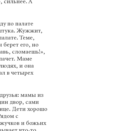
, сильнее. А
ду по палате
штука. Жужжит,
палате. Теме,
 берет его, но
авь, сломаешь!»,
плачет. Маме
людях, и она
ал в четырех
друзья: мамы из
дин двор, сами
нице. Дети хорошо
Рядом с
 жучков и божьих
зывает что-то,