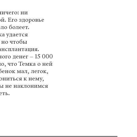
ничего: ни
й. Его здоровье
ло болеет.
ка удается
 но чтобы
ансплантация.
ого денег – 15 000
о, что Темка о ней
енок мал, легок,
ониться к нему,
мы не наклонимся
еть.