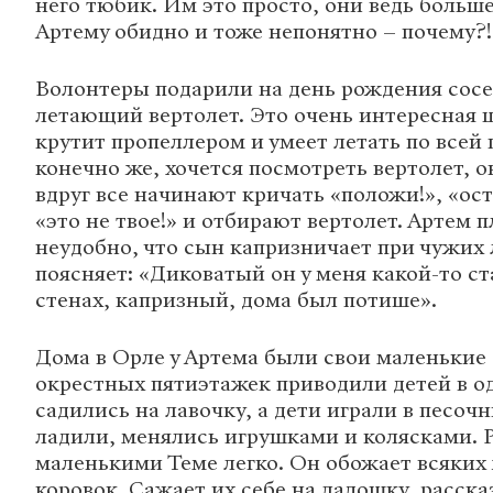
него тюбик. Им это просто, они ведь больше
Артему обидно и тоже непонятно – почему?!
Волонтеры подарили на день рождения сосе
летающий вертолет. Это очень интересная 
крутит пропеллером и умеет летать по всей 
конечно же, хочется посмотреть вертолет, он
вдруг все начинают кричать «положи!», «ост
«это не твое!» и отбирают вертолет. Артем 
неудобно, что сын капризничает при чужих 
поясняет: «Диковатый он у меня какой-то ст
стенах, капризный, дома был потише».
Дома в Орле у Артема были свои маленькие 
окрестных пятиэтажек приводили детей в о
садились на лавочку, а дети играли в песоч
ладили, менялись игрушками и колясками. 
маленькими Теме легко. Он обожает всяких
коровок. Сажает их себе на ладошку, расска