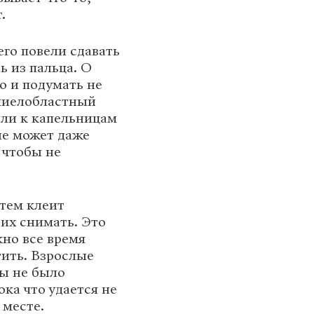
.
его повели сдавать
ь из пальца. О
о и подумать не
 миелобластный
или к капельницам
не может даже
 чтобы не
ртем клеит
их снимать. Это
жно все время
тить. Взрослые
бы не было
ка что удается не
 месте.