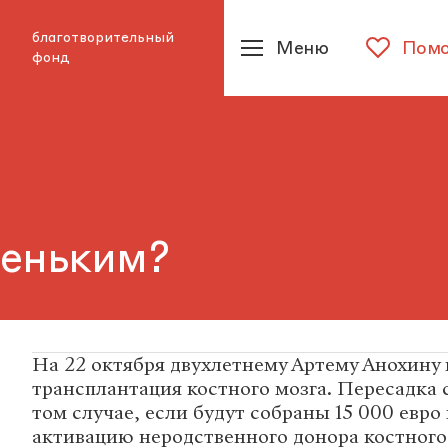
благотворительный
Меню
Помо
фонд
леньким?
На 22 октября двухлетнему Артему Анохину
трансплантация костного мозга. Пересадка 
том случае, если будут собраны 15 000 евро
активацию неродственного донора костного