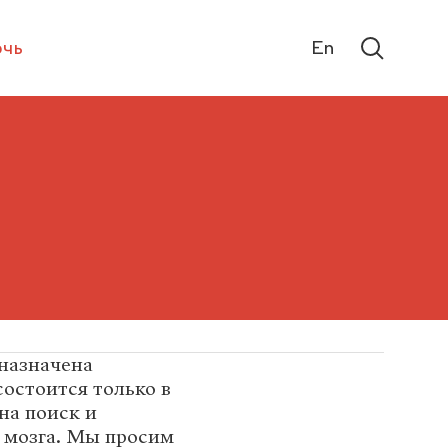
чь
En
 назначена
состоится только в
 на поиск и
 мозга. Мы просим