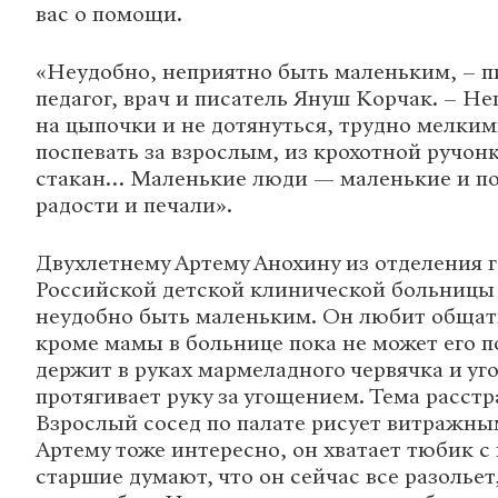
вас о помощи.
«Неудобно, неприятно быть маленьким, – п
педагог, врач и писатель Януш Корчак. – Не
на цыпочки и не дотянуться, трудно мелк
поспевать за взрослым, из крохотной ручон
стакан… Маленькие люди — маленькие и по
радости и печали».
Двухлетнему Артему Анохину из отделения 
Российской детской клинической больницы
неудобно быть маленьким. Он любит общать
кроме мамы в больнице пока не может его п
держит в руках мармеладного червячка и уг
протягивает руку за угощением. Тема расстр
Взрослый сосед по палате рисует витражны
Артему тоже интересно, он хватает тюбик с 
старшие думают, что он сейчас все разольет