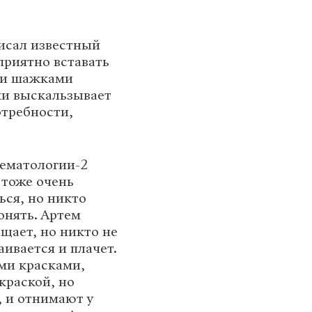
исал известный
приятно вставать
ими шажками
ки выскальзывает
требности,
гематологии-2
 тоже очень
ся, но никто
онять. Артем
ощает, но никто не
аивается и плачет.
ми красками,
краской, но
, и отнимают у