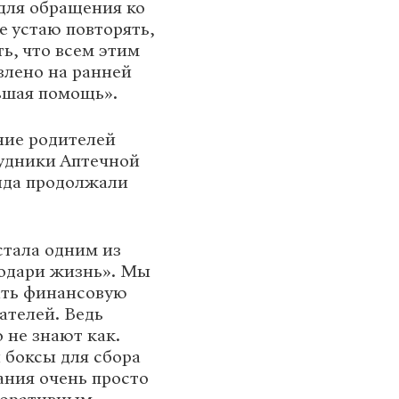
 для обращения ко
е устаю повторять,
ь, что всем этим
влено на ранней
ьшая помощь».
ние родителей
рудники Аптечной
нда продолжали
 стала одним из
Подари жизнь». Мы
зать финансовую
ателей. Ведь
 не знают как.
 боксы для сбора
ания очень просто