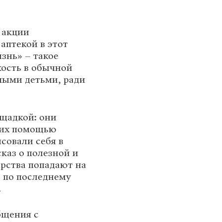
 акции
аптекой в этот
знь» – такое
кость в обычной
мыми детьми, ради
ощадкой: они
 их помощью
совали себя в
каз о полезной и
арства попадают на
 по последнему
.
бщения с