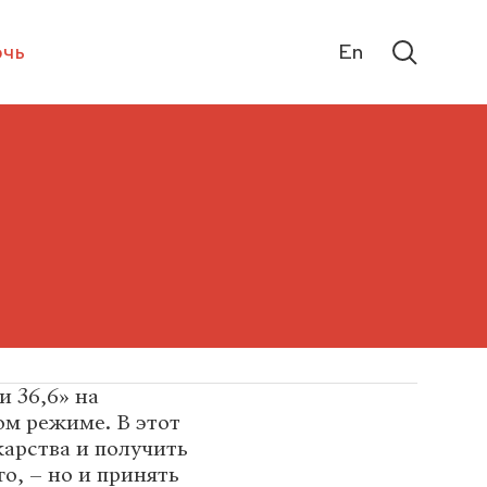
чь
En
и 36,6» на
ом режиме. В этот
карства и получить
о, – но и принять