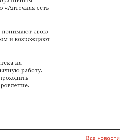
поративным
ю «Аптечная сеть
й понимают свою
вом и возрождают
птека на
ычную работу.
 проходить
оровление.
Все новости