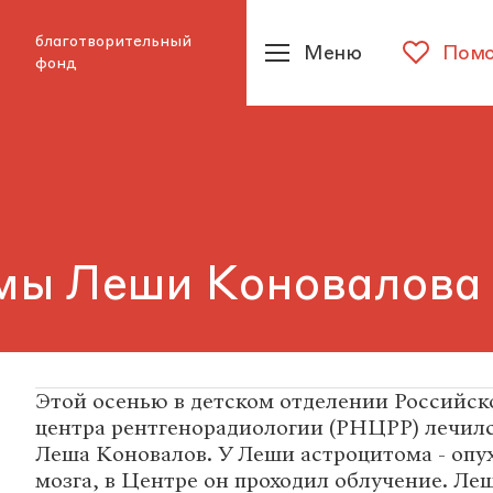
благотворительный
Меню
Помо
фонд
амы Леши Коновалова
Этой осенью в детском отделении Российск
центра рентгенорадиологии (РНЦРР) лечил
Леша Коновалов. У Леши астроцитома - опу
мозга, в Центре он проходил облучение. Ле