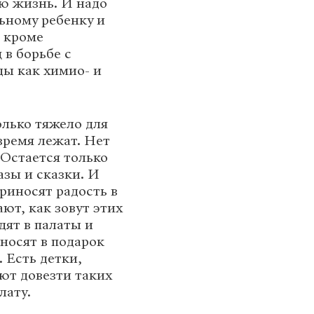
ую жизнь. И надо
льному ребенку и
ь кроме
 в борьбе с
ы как химио- и
олько тяжело для
время лежат. Нет
 Остается только
азы и сказки. И
риносят радость в
т, как зовут этих
дят в палаты и
носят в подарок
 Есть детки,
ают довезти таких
лату.