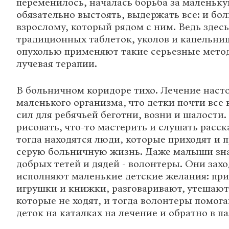
переменилось, началась борьба за маленьк
обязательно выстоять, выдержать все: и бо
взрослому, который рядом с ним. Ведь здес
традиционных таблеток, уколов и капельниц
опухолью применяют такие серьезные метод
лучевая терапии.
В больничном коридоре тихо. Лечение наст
маленького организма, что детки почти все 
сил для ребячьей беготни, возни и шалости.
рисовать, что-то мастерить и слушать расск
тогда находятся люди, которые приходят и п
серую больничную жизнь. Даже малыши знаю
добрых тетей и дядей - волонтеры. Они захо
исполняют маленькие детские желания: при
игрушки и книжки, разговаривают, утешают.
которые не ходят, и тогда волонтеры помог
деток на каталках на лечение и обратно в па