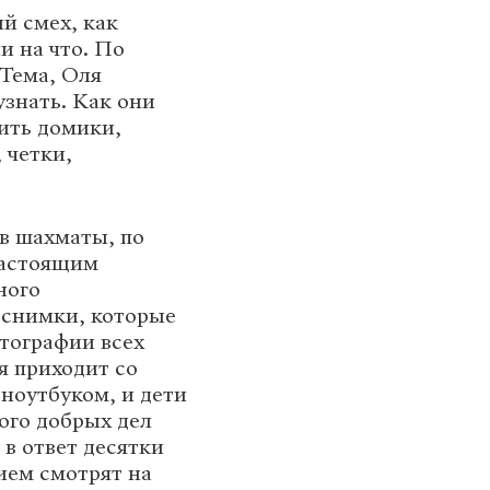
й смех, как
и на что. По
 Тема, Оля
узнать. Как они
ить домики,
 четки,
 в шахматы, по
настоящим
ного
 снимки, которые
отографии всех
я приходит со
ноутбуком, и дети
ого добрых дел
в ответ десятки
ием смотрят на