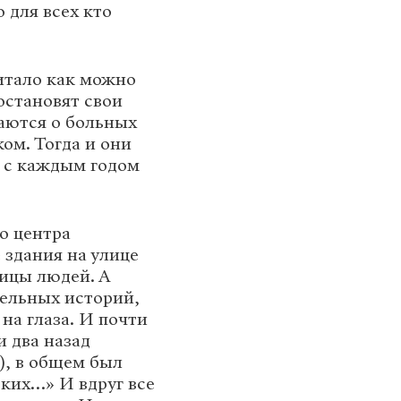
 для всех кто
итало как можно
остановят свои
маются о больных
ом. Тогда и они
ь с каждым годом
о центра
 здания на улице
ицы людей. А
тельных историй,
на глаза. И почти
и два назад
к), в общем был
зких…» И вдруг все