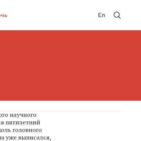
чь
En
ого научного
ся пятилетний
холь головного
ша уже выписался,