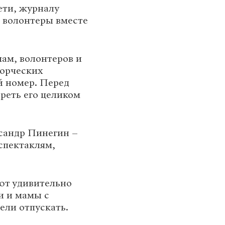
ети, журналу
 волонтеры вместе
мам, волонтеров и
ворческих
й номер. Перед
реть его целиком
сандр Пинегин –
спектаклям,
ют удивительно
и и мамы с
ели отпускать.