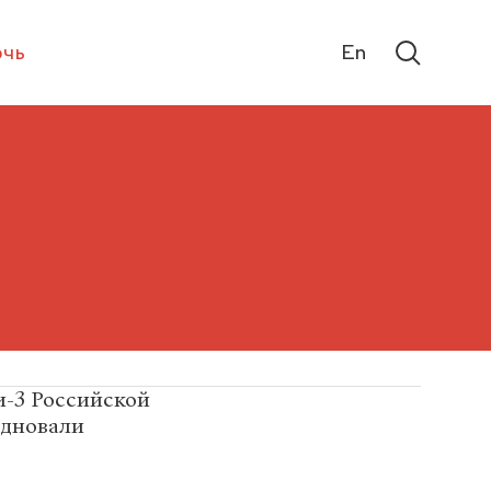
чь
En
и-3 Российской
здновали