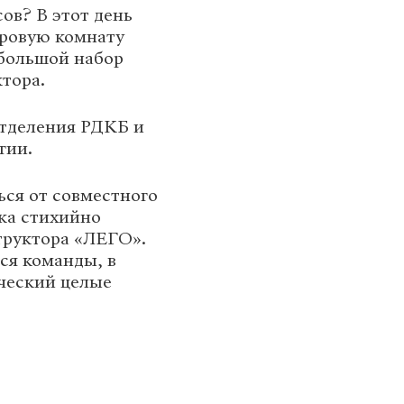
ов? В этот день
гровую комнату
большой набор
тора.
отделения РДКБ и
гии.
ься от совместного
ика стихийно
труктора «ЛЕГО».
ся команды, в
ический целые