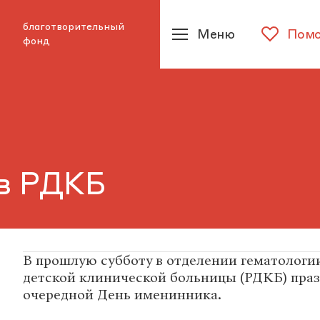
благотворительный
Меню
Помо
фонд
 в РДКБ
В прошлую субботу в отделении гематологи
детской клинической больницы (РДКБ) пра
очередной День именинника.