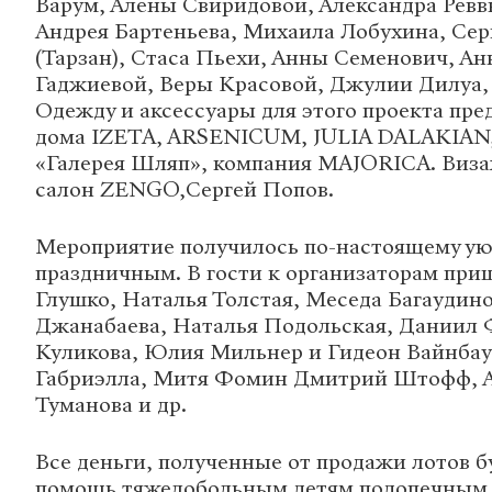
Варум, Алены Свиридовой, Александра Рев
Андрея Бартеньева, Михаила Лобухина, Сер
(Тарзан), Стаса Пьехи, Анны Семенович, А
Гаджиевой, Веры Красовой, Джулии Дилуа,
Одежду и аксессуары для этого проекта пр
дома IZETA, ARSENICUM, JULIA DALAKIAN,
«Галерея Шляп», компания MAJORIСA. Визаж
салон ZENGO,Сергей Попов.
Мероприятие получилось по-настоящему у
праздничным. В гости к организаторам при
Глушко, Наталья Толстая, Меседа Багаудино
Джанабаева, Наталья Подольская, Даниил 
Куликова, Юлия Мильнер и Гидеон Вайнбау
Габриэлла, Митя Фомин Дмитрий Штофф, А
Туманова и др.
Все деньги, полученные от продажи лотов б
помощь тяжелобольным детям подопечным