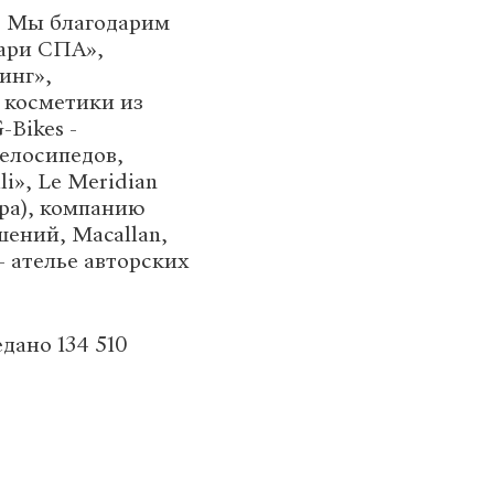
. Мы благодарим
нари СПА»,
инг»,
 косметики из
Bikes -
елосипедов,
i», Le Meridian
пра), компанию
ений, Macallan,
 - ателье авторских
дано 134 510