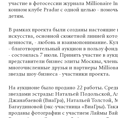
участие в фотосессии журнала Millionaire Int
конном клубе Pradar с одной целью - помо
детям.
В рамках проекта были созданы настоящие
искусства, основной сюжетной линией кото
ценности, - любовь и взаимопонимание. Ку
- благотворительный аукцион в пользу фон
- состоялась 7 июля. Принять участие в ау
представители бизнес элиты Москвы, члены
многочисленные друзья и партнеры Millionair
звезды шоу-бизнеса - участники проекта.
На аукционе было продано 22 работы. Среди
звездами эстрады: Натальей Подольской, А
Джанабаевой (ВиаГра), Натальей Толстой, 
Багаудиновой (экс-участница «ВиаГры). Та
проданы фотографии с участием Лаймы Вай