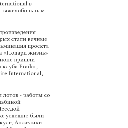
ernational в
чь тяжелобольным
 произведения
рых стали вечные
льминация проекта
да «Подари жизнь»
кционе пришли
 клуба Pradar,
e International,
 лотов - работы со
льбиной
Меседой
кже успешно были
куле, Анжелики