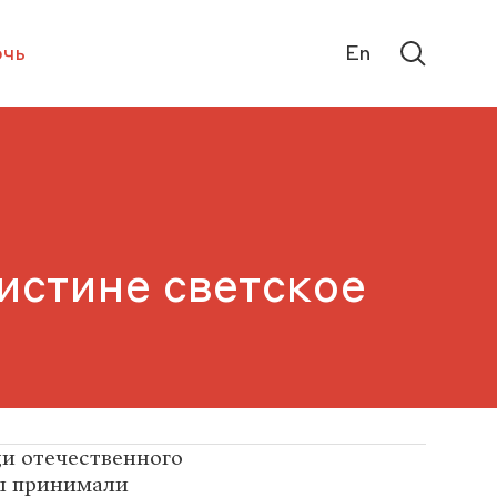
чь
En
истине светское
и отечественного
ры принимали