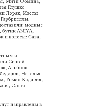
вы, Мити Фомина,
гея Глушко
нни Лорак, Изеты
 Гарбриеллы.
едоставили: модные
 бутик ANIYA,
 и волосы: Сава,
ютным и
шли Сергей
ва, Альбина
Федоров, Наталья
м, Роман Кадария,
зия, Ольга
удут направлены в