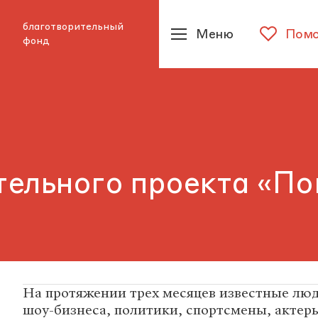
благотворительный
Меню
Помо
фонд
тельного проекта «По
На протяжении трех месяцев известные люд
шоу-бизнеса, политики, спортсмены, акте