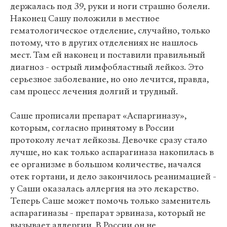
держалась под 39, руки и ноги страшно болели.
Наконец Сашу положили в местное
гематологическое отделение, случайно, только
потому, что в других отделениях не нашлось
мест. Там ей наконец и поставили правильный
диагноз - острый лимфобластный лейкоз. Это
серьезное заболевание, но оно лечится, правда,
сам процесс лечения долгий и трудный.
Саше прописали препарат «Аспаргиназу»,
которым, согласно принятому в России
протоколу лечат лейкозы. Девочке сразу стало
лучше, но как только аспарагиназа накопилась в
ее организме в большом количестве, начался
отек гортани, и дело закончилось реанимацией -
у Саши оказалась аллергия на это лекарство.
Теперь Саше может помочь только заменитель
аспарагиназы - препарат эрвиназа, который не
вызывает аллергии. В России он не